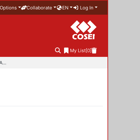
Options
Collaborate
EN
Log In
My List
[0]
Especialidad en Diseño Ambiental