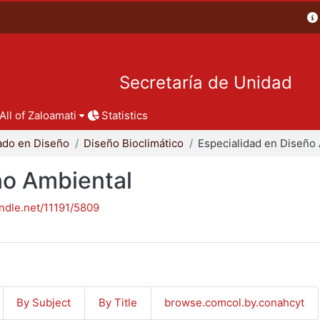
Secretaría de Unidad
All of Zaloamati
Statistics
ado en Diseño
Diseño Bioclimático
ño Ambiental
andle.net/11191/5809
By Subject
By Title
browse.comcol.by.conahcyt