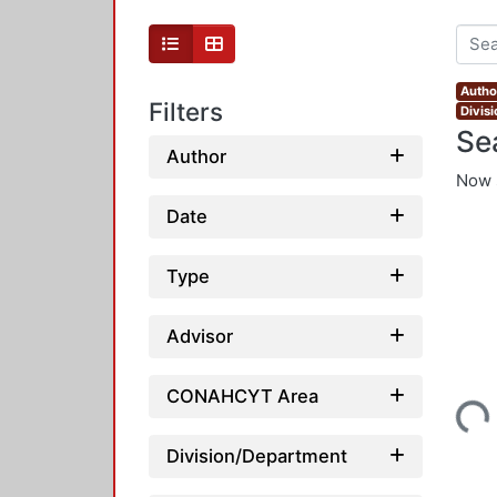
Author
Filters
Divis
Se
Author
Now 
Date
Type
Advisor
Loading...
CONAHCYT Area
Division/Department