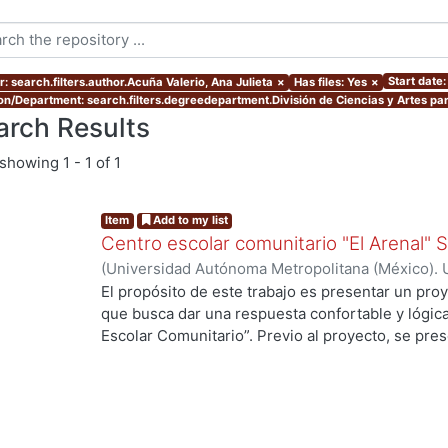
Start date
: search.filters.author.Acuña Valerio, Ana Julieta
×
Has files: Yes
×
ion/Department: search.filters.degreedepartment.División de Ciencias y Artes par
arch Results
showing
1 - 1 of 1
Item
Add to my list
Centro escolar comunitario "El Arenal"
(
Universidad Autónoma Metropolitana (México). 
de Servicios de Información.
,
2007-07
)
Acuña Val
El propósito de este trabajo es presentar un proy
que busca dar una respuesta confortable y lógic
Escolar Comunitario”. Previo al proyecto, se pres
llegar a él, en la que fue necesario “leer” en el sit
tipología arquitectónica, los usos y costumbres d
ambiente ofrece y demanda, para buscar integrars
presenta la evaluación de este. El Centro Escol
rural, en la que se carecen de los servicios bás