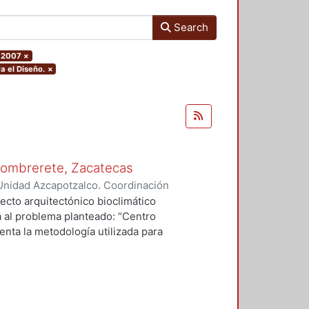
Search
: 2007
×
a el Diseño.
×
 Sombrerete, Zacatecas
Unidad Azcapotzalco. Coordinación
erio, Ana Julieta
ecto arquitectónico bioclimático
a al problema planteado: “Centro
enta la metodología utilizada para
io, el clima, la vegetación, la
e los usuarios lo que el medio
e a él. Posterior al proyecto se
ar se propone en una comunidad
icos con los que estamos