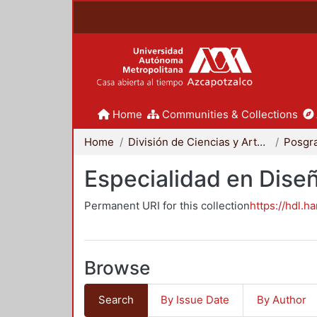
Home
Communities & Collections
Home
División de Ciencias y Artes para el Diseño
Posgr
Especialidad en Dise
Permanent URI for this collection
https://hdl.h
Browse
Search
By Issue Date
By Author