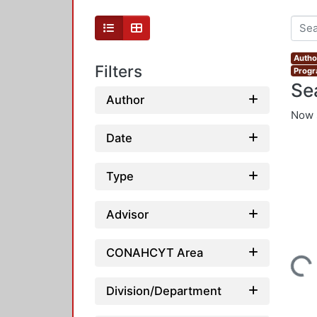
Author
Filters
Progr
Se
Author
Now 
Date
Type
Advisor
CONAHCYT Area
Loading...
Division/Department