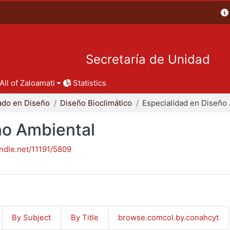
Secretaría de Unidad
All of Zaloamati
Statistics
ado en Diseño
Diseño Bioclimático
ño Ambiental
andle.net/11191/5809
By Subject
By Title
browse.comcol.by.conahcyt