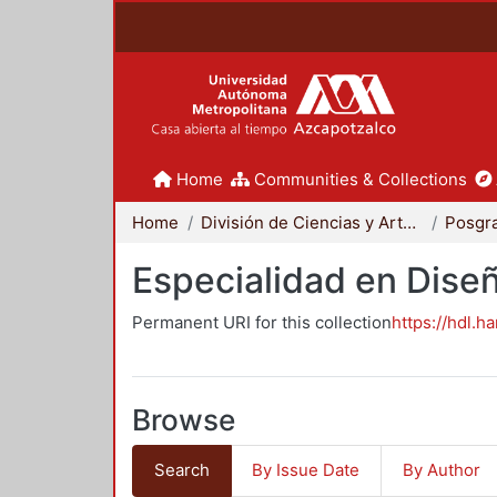
Home
Communities & Collections
Home
División de Ciencias y Artes para el Diseño
Posgr
Especialidad en Dise
Permanent URI for this collection
https://hdl.h
Browse
Search
By Issue Date
By Author