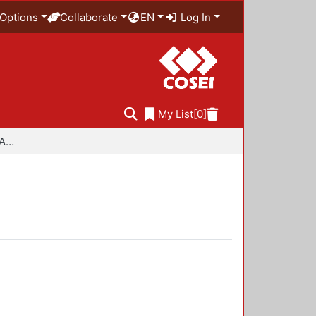
Options
Collaborate
EN
Log In
My List
[0]
Especialidad en Diseño Ambiental