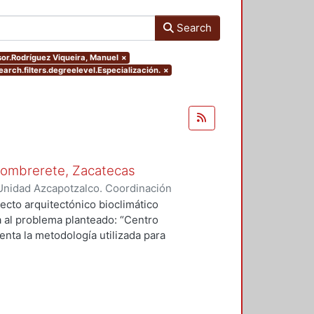
Search
isor.Rodríguez Viqueira, Manuel
×
arch.filters.degreelevel.Especialización.
×
 Sombrerete, Zacatecas
Unidad Azcapotzalco. Coordinación
erio, Ana Julieta
ecto arquitectónico bioclimático
a al problema planteado: “Centro
enta la metodología utilizada para
io, el clima, la vegetación, la
e los usuarios lo que el medio
e a él. Posterior al proyecto se
ar se propone en una comunidad
icos con los que estamos