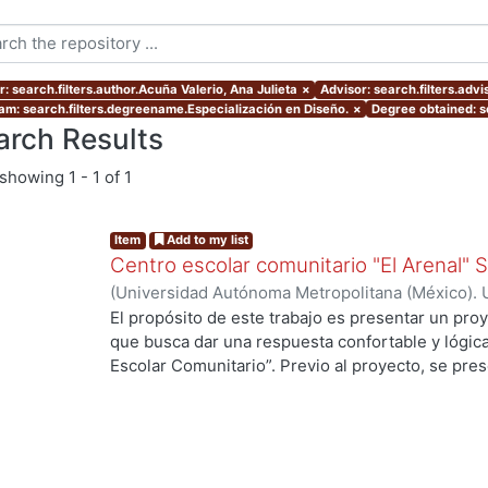
: search.filters.author.Acuña Valerio, Ana Julieta
×
Advisor: search.filters.adv
am: search.filters.degreename.Especialización en Diseño.
×
Degree obtained: se
arch Results
showing
1 - 1 of 1
Item
Add to my list
Centro escolar comunitario "El Arenal"
(
Universidad Autónoma Metropolitana (México). 
de Servicios de Información.
,
2007-07
)
Acuña Val
El propósito de este trabajo es presentar un proy
que busca dar una respuesta confortable y lógic
Escolar Comunitario”. Previo al proyecto, se pres
llegar a él, en la que fue necesario “leer” en el sit
tipología arquitectónica, los usos y costumbres d
ambiente ofrece y demanda, para buscar integrars
presenta la evaluación de este. El Centro Escol
rural, en la que se carecen de los servicios bás