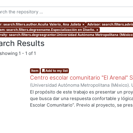
: search.filters.author.Acuña Valerio, Ana Julieta
×
Advisor: search.filters.adv
am: search.filters.degreename.Especialización en Diseño.
×
rsity: search.filters.degreegrantor.Universidad Autónoma Metropolitana (México
arch Results
showing
1 - 1 of 1
Item
Add to my list
Centro escolar comunitario "El Arenal"
(
Universidad Autónoma Metropolitana (México). 
de Servicios de Información.
,
2007-07
)
Acuña Val
El propósito de este trabajo es presentar un proy
que busca dar una respuesta confortable y lógic
Escolar Comunitario”. Previo al proyecto, se pres
llegar a él, en la que fue necesario “leer” en el sit
tipología arquitectónica, los usos y costumbres d
ambiente ofrece y demanda, para buscar integrars
presenta la evaluación de este. El Centro Escol