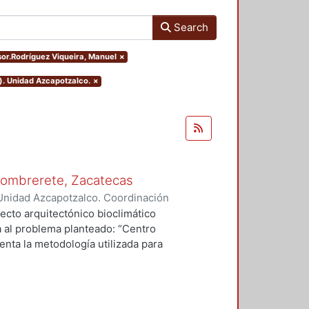
Search
isor.Rodríguez Viqueira, Manuel
×
). Unidad Azcapotzalco.
×
 Sombrerete, Zacatecas
Unidad Azcapotzalco. Coordinación
erio, Ana Julieta
ecto arquitectónico bioclimático
a al problema planteado: “Centro
enta la metodología utilizada para
io, el clima, la vegetación, la
e los usuarios lo que el medio
e a él. Posterior al proyecto se
ar se propone en una comunidad