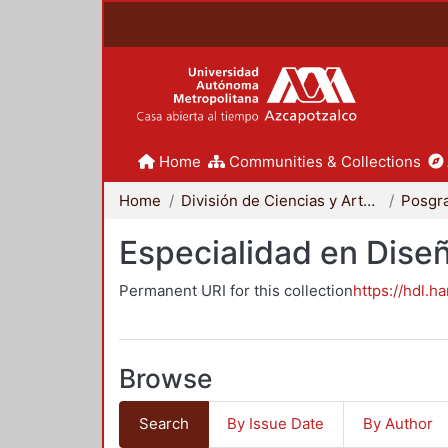
Home
Communities & Collections
Home
División de Ciencias y Artes para el Diseño
Posgr
Especialidad en Dise
Permanent URI for this collection
https://hdl.h
Browse
Search
By Issue Date
By Author