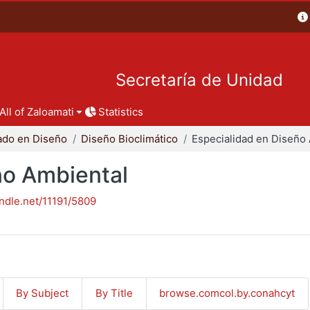
Secretaría de Unidad
All of Zaloamati
Statistics
ado en Diseño
Diseño Bioclimático
ño Ambiental
andle.net/11191/5809
By Subject
By Title
browse.comcol.by.conahcyt