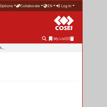
Options
Collaborate
EN
Log In
My List
[0]
Especialidad en Diseño Ambiental