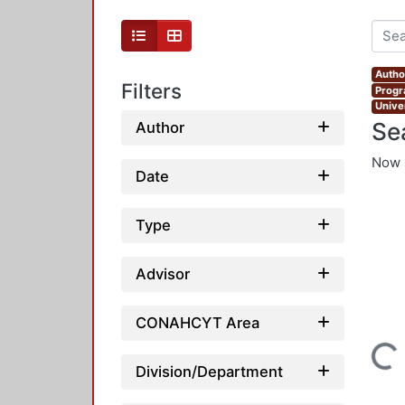
Author
Filters
Progr
Unive
Se
Author
Now 
Date
Type
Advisor
CONAHCYT Area
Loading...
Division/Department