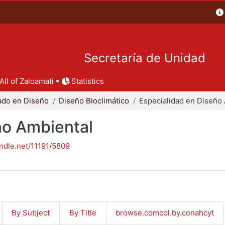
Secretaría de Unidad
All of Zaloamati
Statistics
ado en Diseño
Diseño Bioclimático
ño Ambiental
andle.net/11191/5809
By Subject
By Title
browse.comcol.by.conahcyt