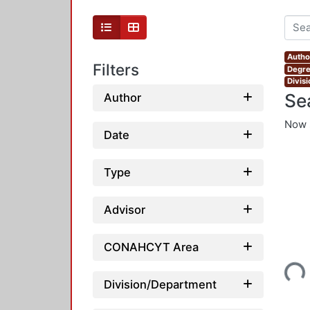
Author
Filters
Degre
Divis
Se
Author
Now 
Date
Type
Advisor
CONAHCYT Area
Loading...
Division/Department