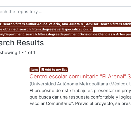
: search.filters.author.Acuña Valerio, Ana Julieta
×
Advisor: search.filters.adv
e obtained: search.filters.degreelevel.Especialización.
×
ion/Department: search.filters.degreedepartment.División de Ciencias y Artes par
arch Results
showing
1 - 1 of 1
Item
Add to my list
Centro escolar comunitario "El Arenal"
(
Universidad Autónoma Metropolitana (México). 
de Servicios de Información.
,
2007-07
)
Acuña Val
El propósito de este trabajo es presentar un proy
que busca dar una respuesta confortable y lógic
Escolar Comunitario”. Previo al proyecto, se pres
llegar a él, en la que fue necesario “leer” en el sit
tipología arquitectónica, los usos y costumbres d
ambiente ofrece y demanda, para buscar integrars
presenta la evaluación de este. El Centro Escol