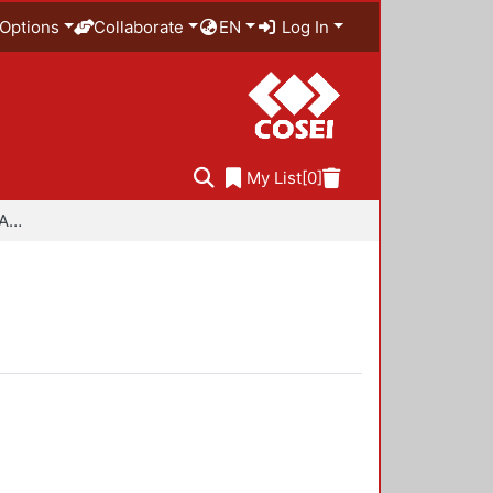
Options
Collaborate
EN
Log In
My List
[0]
Especialidad en Diseño Ambiental