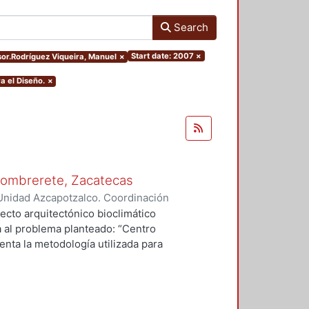
Search
Start date: 2007
×
isor.Rodríguez Viqueira, Manuel
×
a el Diseño.
×
 Sombrerete, Zacatecas
Unidad Azcapotzalco. Coordinación
erio, Ana Julieta
ecto arquitectónico bioclimático
a al problema planteado: “Centro
enta la metodología utilizada para
io, el clima, la vegetación, la
e los usuarios lo que el medio
e a él. Posterior al proyecto se
ar se propone en una comunidad