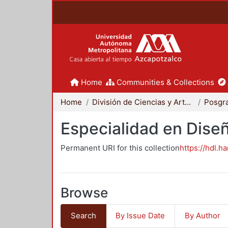
Home
Communities & Collections
Home
División de Ciencias y Artes para el Diseño
Posgr
Especialidad en Dise
Permanent URI for this collection
https://hdl.h
Browse
Search
By Issue Date
By Author