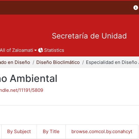
Secretaría de Unidad
All of Zaloamati
Statistics
ado en Diseño
Diseño Bioclimático
ño Ambiental
andle.net/11191/5809
By Subject
By Title
browse.comcol.by.conahcyt