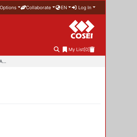
Options
Collaborate
EN
Log In
My List
[0]
Especialidad en Diseño Ambiental