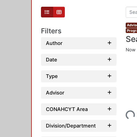
Advis
Filters
Progr
Se
Author
Now 
Date
Type
Advisor
Loading...
CONAHCYT Area
Division/Department