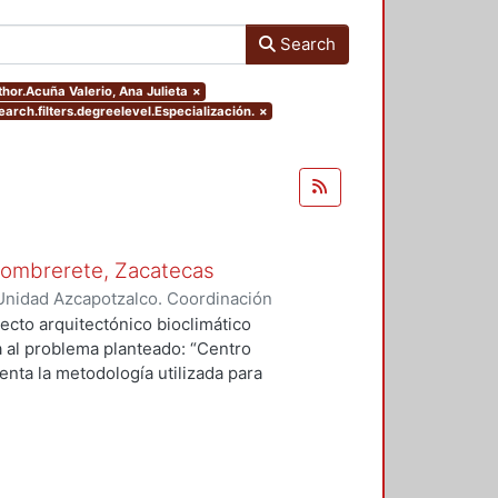
Search
thor.Acuña Valerio, Ana Julieta
×
arch.filters.degreelevel.Especialización.
×
 Sombrerete, Zacatecas
Unidad Azcapotzalco. Coordinación
erio, Ana Julieta
ecto arquitectónico bioclimático
a al problema planteado: “Centro
enta la metodología utilizada para
io, el clima, la vegetación, la
e los usuarios lo que el medio
e a él. Posterior al proyecto se
ar se propone en una comunidad
icos con los que estamos