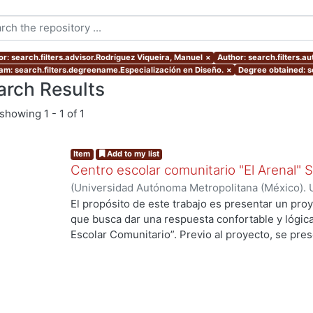
or: search.filters.advisor.Rodríguez Viqueira, Manuel
×
Author: search.filters.au
am: search.filters.degreename.Especialización en Diseño.
×
Degree obtained: se
arch Results
showing
1 - 1 of 1
Item
Add to my list
Centro escolar comunitario "El Arenal"
(
Universidad Autónoma Metropolitana (México). 
de Servicios de Información.
,
2007-07
)
Acuña Val
El propósito de este trabajo es presentar un proy
que busca dar una respuesta confortable y lógic
Escolar Comunitario”. Previo al proyecto, se pres
llegar a él, en la que fue necesario “leer” en el sit
tipología arquitectónica, los usos y costumbres d
ambiente ofrece y demanda, para buscar integrars
presenta la evaluación de este. El Centro Escol
rural, en la que se carecen de los servicios bás