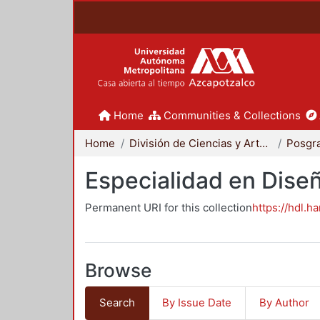
Home
Communities & Collections
Home
División de Ciencias y Artes para el Diseño
Posgr
Especialidad en Dise
Permanent URI for this collection
https://hdl.h
Browse
Search
By Issue Date
By Author