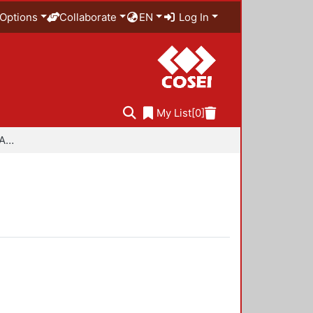
Options
Collaborate
EN
Log In
My List
[0]
Especialidad en Diseño Ambiental