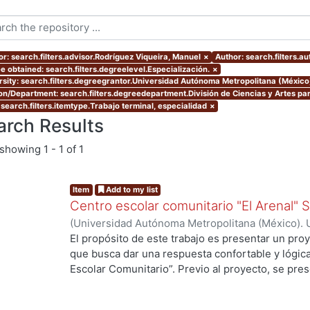
or: search.filters.advisor.Rodríguez Viqueira, Manuel
×
Author: search.filters.au
e obtained: search.filters.degreelevel.Especialización.
×
rsity: search.filters.degreegrantor.Universidad Autónoma Metropolitana (México
ion/Department: search.filters.degreedepartment.División de Ciencias y Artes par
 search.filters.itemtype.Trabajo terminal, especialidad
×
arch Results
showing
1 - 1 of 1
Item
Add to my list
Centro escolar comunitario "El Arenal"
(
Universidad Autónoma Metropolitana (México). 
de Servicios de Información.
,
2007-07
)
Acuña Val
El propósito de este trabajo es presentar un proy
que busca dar una respuesta confortable y lógic
Escolar Comunitario”. Previo al proyecto, se pres
llegar a él, en la que fue necesario “leer” en el sit
tipología arquitectónica, los usos y costumbres d