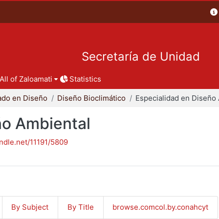
Secretaría de Unidad
All of Zaloamati
Statistics
ado en Diseño
Diseño Bioclimático
ño Ambiental
andle.net/11191/5809
By Subject
By Title
browse.comcol.by.conahcyt