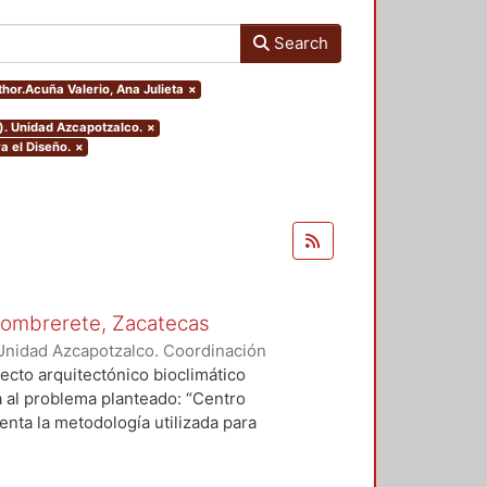
Search
thor.Acuña Valerio, Ana Julieta
×
). Unidad Azcapotzalco.
×
a el Diseño.
×
 Sombrerete, Zacatecas
Unidad Azcapotzalco. Coordinación
erio, Ana Julieta
ecto arquitectónico bioclimático
a al problema planteado: “Centro
enta la metodología utilizada para
io, el clima, la vegetación, la
e los usuarios lo que el medio