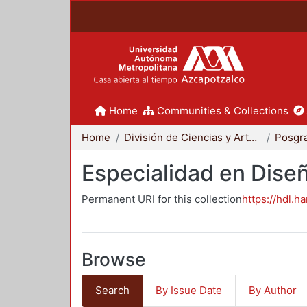
Home
Communities & Collections
Home
División de Ciencias y Artes para el Diseño
Posgr
Especialidad en Dise
Permanent URI for this collection
https://hdl.h
Browse
Search
By Issue Date
By Author