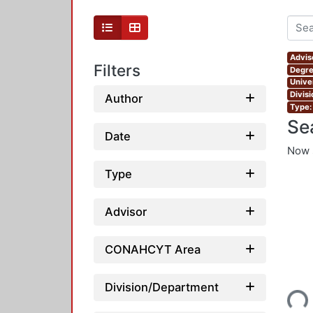
Advis
Filters
Degre
Unive
Divis
Author
Type:
Se
Date
Now 
Type
Advisor
CONAHCYT Area
Loading...
Division/Department