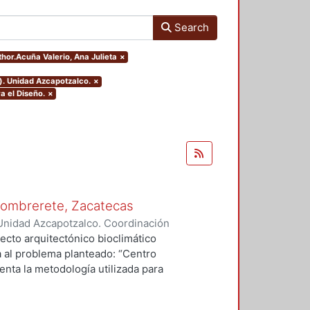
Search
thor.Acuña Valerio, Ana Julieta
×
). Unidad Azcapotzalco.
×
a el Diseño.
×
 Sombrerete, Zacatecas
Unidad Azcapotzalco. Coordinación
erio, Ana Julieta
ecto arquitectónico bioclimático
a al problema planteado: “Centro
enta la metodología utilizada para
io, el clima, la vegetación, la
e los usuarios lo que el medio