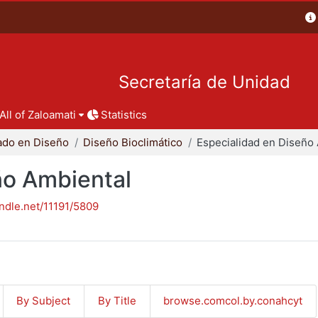
Secretaría de Unidad
All of Zaloamati
Statistics
ado en Diseño
Diseño Bioclimático
ño Ambiental
andle.net/11191/5809
By Subject
By Title
browse.comcol.by.conahcyt