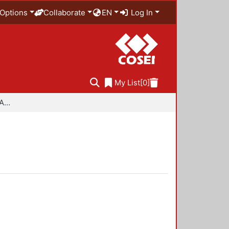
Options
Collaborate
EN
Log In
My List
[0]
Especialidad en Diseño Ambiental