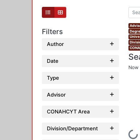
Advis
Filters
Degre
Unive
Divis
Author
CONAH
Se
Date
Now 
Type
Advisor
CONAHCYT Area
Division/Department