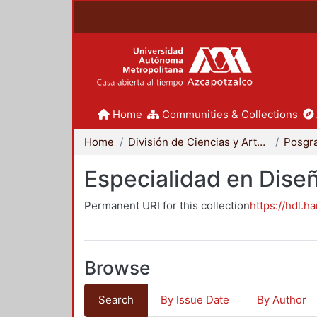
Home
Communities & Collections
Home
División de Ciencias y Artes para el Diseño
Posgr
Especialidad en Dise
Permanent URI for this collection
https://hdl.h
Browse
Search
By Issue Date
By Author