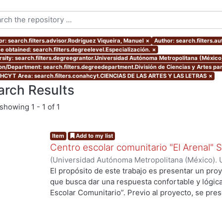
or: search.filters.advisor.Rodríguez Viqueira, Manuel
×
Author: search.filters.au
e obtained: search.filters.degreelevel.Especialización.
×
rsity: search.filters.degreegrantor.Universidad Autónoma Metropolitana (México
ion/Department: search.filters.degreedepartment.División de Ciencias y Artes par
CYT Area: search.filters.conahcyt.CIENCIAS DE LAS ARTES Y LAS LETRAS
×
arch Results
showing
1 - 1 of 1
Item
Add to my list
Centro escolar comunitario "El Arenal"
(
Universidad Autónoma Metropolitana (México). 
de Servicios de Información.
,
2007-07
)
Acuña Val
El propósito de este trabajo es presentar un proy
que busca dar una respuesta confortable y lógic
Escolar Comunitario”. Previo al proyecto, se pres
llegar a él, en la que fue necesario “leer” en el sit
tipología arquitectónica, los usos y costumbres d