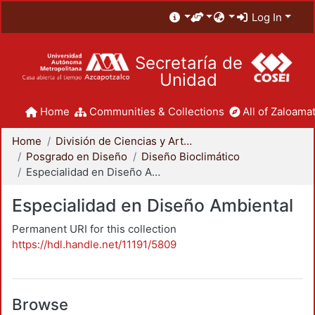
Log In
Secretaría de
Unidad
Home
Communities & Collections
All of Zaloamat
Home
División de Ciencias y Artes para el Diseño
Posgrado en Diseño
Diseño Bioclimático
Especialidad en Diseño Ambiental
Especialidad en Diseño Ambiental
Permanent URI for this collection
https://hdl.handle.net/11191/5809
Browse