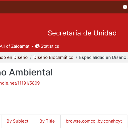
Secretaría de Unidad
All of Zaloamati
Statistics
ado en Diseño
Diseño Bioclimático
ño Ambiental
andle.net/11191/5809
By Subject
By Title
browse.comcol.by.conahcyt