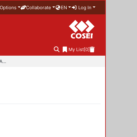
Options
Collaborate
EN
Log In
My List
[0]
Especialidad en Diseño Ambiental