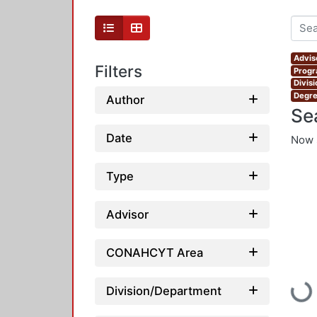
Advis
Filters
Progr
Divis
Degre
Author
Se
Date
Now 
Type
Advisor
CONAHCYT Area
Loadi
Division/Department