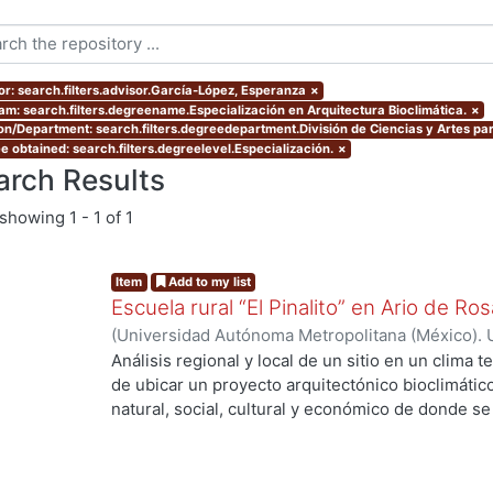
or: search.filters.advisor.García-López, Esperanza
×
am: search.filters.degreename.Especialización en Arquitectura Bioclimática.
×
ion/Department: search.filters.degreedepartment.División de Ciencias y Artes par
e obtained: search.filters.degreelevel.Especialización.
×
arch Results
showing
1 - 1 of 1
Item
Add to my list
Escuela rural “El Pinalito” en Ario de R
(
Universidad Autónoma Metropolitana (México). 
de Servicios de Información.
,
2006-07
)
González
Análisis regional y local de un sitio en un clima
de ubicar un proyecto arquitectónico bioclimáti
natural, social, cultural y económico de donde se 
Pinalito, una de las 129 localidades del municipi
ng...
proyecto consiste en una escuela primaria rural. S
población, actividades económicas, arquitectura t