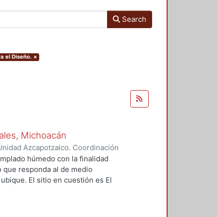
Search
a el Diseño.
×
osales, Michoacán
Unidad Azcapotzalco. Coordinación
 Rodríguez, Luz del Carmen
 templado húmedo con la finalidad
co que responda al de medio
ubique. El sitio en cuestión es El
o de Ario de Rosales, Michoacán, el
e realiza un análisis de: la
radicional, caracterización del