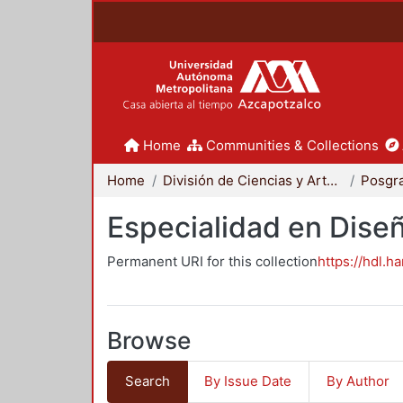
Home
Communities & Collections
Home
División de Ciencias y Artes para el Diseño
Posgr
Especialidad en Dise
Permanent URI for this collection
https://hdl.h
Browse
Search
By Issue Date
By Author