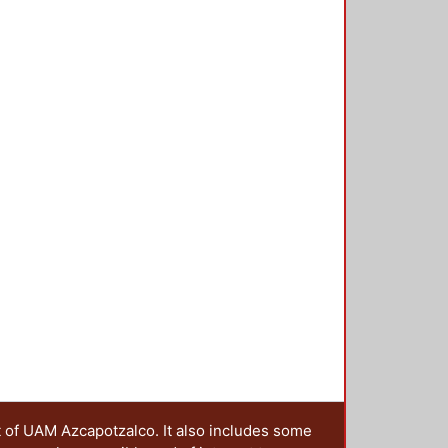
t of UAM Azcapotzalco. It also includes some