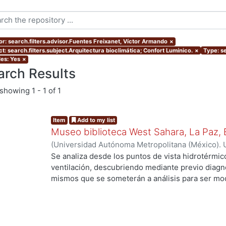
or: search.filters.advisor.Fuentes Freixanet, Víctor Armando
×
t: search.filters.subject.Arquitectura bioclimática; Confort Lumínico.
×
Type: se
les: Yes
×
arch Results
showing
1 - 1 of 1
Item
Add to my list
Museo biblioteca West Sahara, La Paz, B
(
Universidad Autónoma Metropolitana (México). 
de Servicios de Información.
,
2005
)
Canizal Arev
Se analiza desde los puntos de vista hidrotérmico
ventilación, descubriendo mediante previo diagnós
mismos que se someterán a análisis para ser mod
apto al clima seleccionado, se proporcionaran e
los locales para obtener un proyecto integral qu
confort, sin descuidar su utilidad como Museo-bi