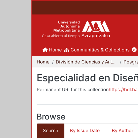
Home
Communities & Collections
Home
División de Ciencias y Artes para el Diseño
Posgr
Especialidad en Dise
Permanent URI for this collection
https://hdl.h
Browse
Search
By Issue Date
By Author