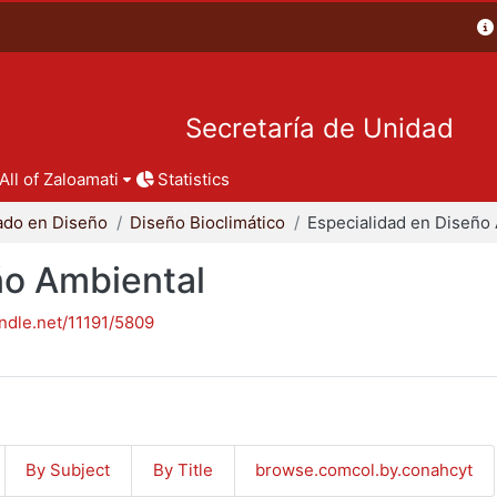
Secretaría de Unidad
All of Zaloamati
Statistics
ado en Diseño
Diseño Bioclimático
ño Ambiental
andle.net/11191/5809
By Subject
By Title
browse.comcol.by.conahcyt