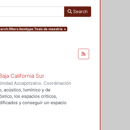
Search
arch.filters.itemtype.Tesis de maestría
×
aja California Sur
Unidad Azcapotzalco. Coordinación
alo, Dimpna Marbella
, acústico, lumínico y de
tico, los espacios críticos,
ificados y conseguir un espacio
lementos de control y se adecuaran
e proporciones a los usuarios
blioteca.