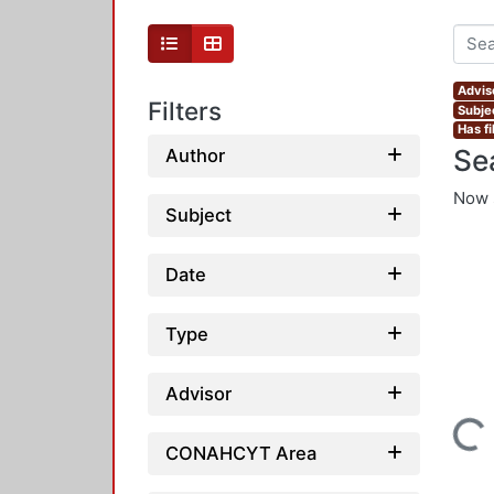
Advis
Filters
Subjec
Has fi
Se
Author
Now 
Subject
Date
Type
Advisor
Loading...
CONAHCYT Area