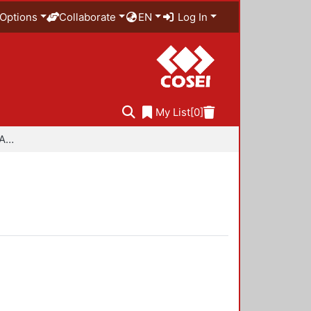
Options
Collaborate
EN
Log In
My List
[0]
Especialidad en Diseño Ambiental