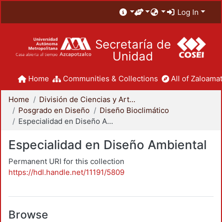
Log In
Secretaría de
Unidad
Home
Communities & Collections
All of Zaloamat
Home
División de Ciencias y Artes para el Diseño
Posgrado en Diseño
Diseño Bioclimático
Especialidad en Diseño Ambiental
Especialidad en Diseño Ambiental
Permanent URI for this collection
https://hdl.handle.net/11191/5809
Browse