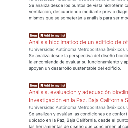
de Servicios de Información.
,
2005
)
Canizal Arev
Se analiza desde los puntos de vista hidrotérmico
ventilación, descubriendo mediante previo diagnós
mismos que se someterán a análisis para ser mod
apto al clima seleccionado, se proporcionaran e
los locales para obtener un proyecto integral qu
Item
Add to my list
confort, sin descuidar su utilidad como Museo-bi
Análisis bioclimático de un edificio de of
(
Universidad Autónoma Metropolitana (México). 
de Servicios de Información.
,
1999
)
HUERTA VEL
Se analiza desde la perspectiva del diseño biocli
la encomienda de evaluar su funcionamiento y a
apoyen un desarrollo sustentable del edificio.
Item
Add to my list
Análisis, evaluación y adecuación biocli
Investigación en la Paz, Baja California 
(
Universidad Autónoma Metropolitana (México). 
de Servicios de Información.
,
1999-12
)
García Ta
Se analizan y evalúan las condiciones de confort
ubicado en la Paz, Baja California, desde el punto
las herramientas de diseño que conciernen al con