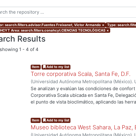
or: search.filters.advisor.Fuentes Freixanet, Víctor Armando
×
Type: search.filt
CYT Area: search.filters.conahcyt.CIENCIAS TECNOLÓGICAS
×
arch Results
showing
1 - 4 of 4
Item
Add to my list
Torre corporativa Scala, Santa Fe, D.F.
(
Universidad Autónoma Metropolitana (México). 
de Servicios de Información.
,
1999
)
Corro Eguia,
Se analizan y evalúan las condiciones de confort
Corporativa Scala ubicada en Santa Fe, Delegaci
el punto de vista bioclimático, aplicando las her
intervienen en el confort térmico, lumínico y acús
Item
Add to my list
Museo biblioteca West Sahara, La Paz, B
(
Universidad Autónoma Metropolitana (México). 