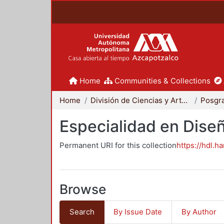
Home
Communities & Collections
Home
División de Ciencias y Artes para el Diseño
Posgr
Especialidad en Dise
Permanent URI for this collection
https://hdl.h
Browse
Search
By Issue Date
By Author