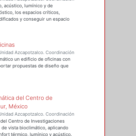
alo, Dimpna Marbella
, acústico, lumínico y de
tico, los espacios críticos,
ificados y conseguir un espacio
lementos de control y se adecuaran
e proporciones a los usuarios
blioteca.
icinas
Unidad Azcapotzalco. Coordinación
AZQUEZ, VERONICA
mático un edificio de oficinas con
portar propuestas de diseño que
mática del Centro de
Sur, México
Unidad Azcapotzalco. Coordinación
vera, José Luis
 del Centro de Investigaciones
 de vista bioclimático, aplicando
fort térmico, lumínico y acústico.