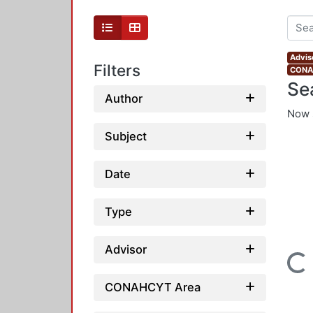
Advis
Filters
CONAH
Se
Author
Now 
Subject
Date
Type
Advisor
Loading...
CONAHCYT Area