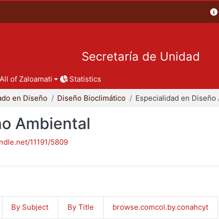
Secretaría de Unidad
All of Zaloamati
Statistics
ado en Diseño
Diseño Bioclimático
ño Ambiental
andle.net/11191/5809
By Subject
By Title
browse.comcol.by.conahcyt