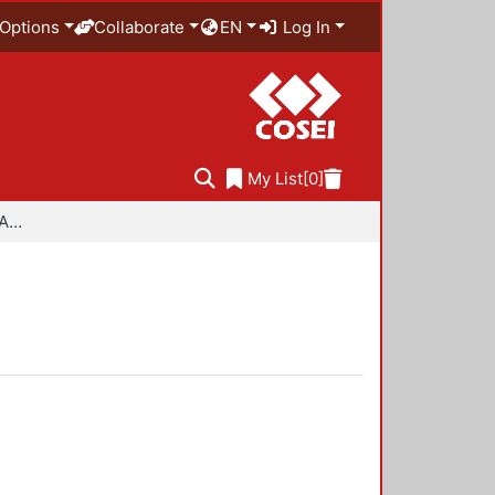
Options
Collaborate
EN
Log In
My List
[0]
Especialidad en Diseño Ambiental