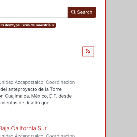
Search
ers.itemtype.Tesis de maestría
×
Unidad Azcapotzalco. Coordinación
 Guillermo Heriberto
 del anteproyecto de la Torre
ón Cuajimalpa, México, D.F. desde
ramientas de diseño que
tico.
aja California Sur
Unidad Azcapotzalco. Coordinación