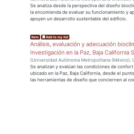
de Servicios de Información.
,
1999
)
HUERTA VEL
Se analiza desde la perspectiva del diseño biocli
la encomienda de evaluar su funcionamiento y a
apoyen un desarrollo sustentable del edificio.
Item
Add to my list
Análisis, evaluación y adecuación biocli
Investigación en la Paz, Baja California 
(
Universidad Autónoma Metropolitana (México). 
de Servicios de Información.
,
1999-12
)
García Ta
Se analizan y evalúan las condiciones de confort
ubicado en la Paz, Baja California, desde el punto
las herramientas de diseño que conciernen al con
De los resultados de esta evaluación se despre
bioclimático.