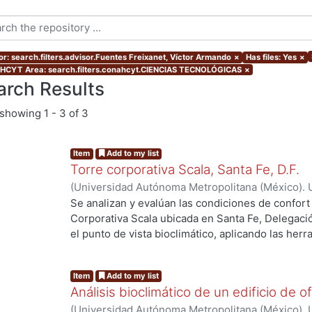
or: search.filters.advisor.Fuentes Freixanet, Víctor Armando
×
Has files: Yes
×
CYT Area: search.filters.conahcyt.CIENCIAS TECNOLÓGICAS
×
arch Results
showing
1 - 3 of 3
Item
Add to my list
Torre corporativa Scala, Santa Fe, D.F.
(
Universidad Autónoma Metropolitana (México). 
de Servicios de Información.
,
1999
)
Corro Eguia,
Se analizan y evalúan las condiciones de confort
Corporativa Scala ubicada en Santa Fe, Delegaci
el punto de vista bioclimático, aplicando las her
intervienen en el confort térmico, lumínico y acús
Item
Add to my list
Análisis bioclimático de un edificio de of
(
Universidad Autónoma Metropolitana (México). 