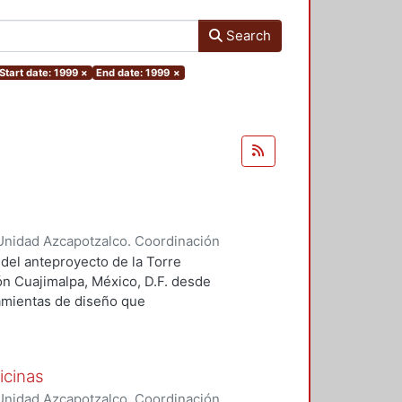
Search
Start date: 1999
×
End date: 1999
×
Unidad Azcapotzalco. Coordinación
 Guillermo Heriberto
 del anteproyecto de la Torre
ón Cuajimalpa, México, D.F. desde
ramientas de diseño que
tico.
icinas
Unidad Azcapotzalco. Coordinación