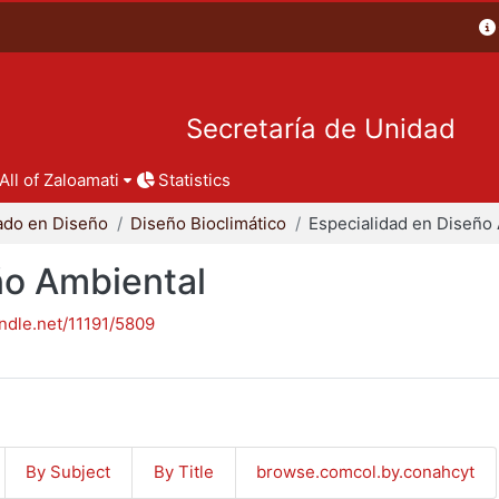
Secretaría de Unidad
All of Zaloamati
Statistics
ado en Diseño
Diseño Bioclimático
ño Ambiental
andle.net/11191/5809
By Subject
By Title
browse.comcol.by.conahcyt