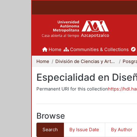
Home
Communities & Collections
Home
División de Ciencias y Artes para el Diseño
Posgr
Especialidad en Dise
Permanent URI for this collection
https://hdl.h
Browse
Search
By Issue Date
By Author