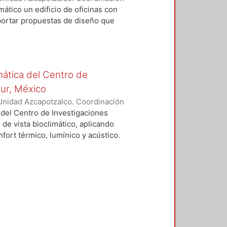
AZQUEZ, VERONICA
mático un edificio de oficinas con
portar propuestas de diseño que
mática del Centro de
Sur, México
Unidad Azcapotzalco. Coordinación
vera, José Luis
 del Centro de Investigaciones
 de vista bioclimático, aplicando
fort térmico, lumínico y acústico.
nderán propuestas de diseño