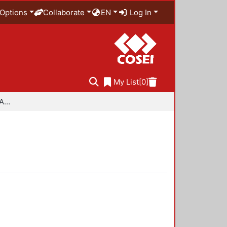
Options
Collaborate
EN
Log In
My List
[0]
Especialidad en Diseño Ambiental