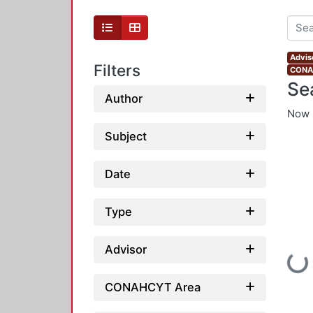
Advis
Filters
CONAH
Se
Author
Now 
Subject
Date
Type
Advisor
Loading...
CONAHCYT Area