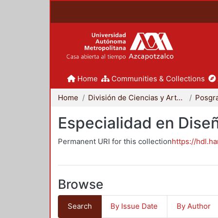
Home
Communities & Collections
Home
División de Ciencias y Artes para el Diseño
Posgr
Especialidad en Dise
Permanent URI for this collection
https://hdl.h
Browse
Search
By Issue Date
By Author