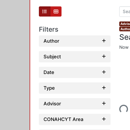
Advis
Filters
Autho
Se
Author
Now 
Subject
Date
Type
Advisor
Loading...
CONAHCYT Area