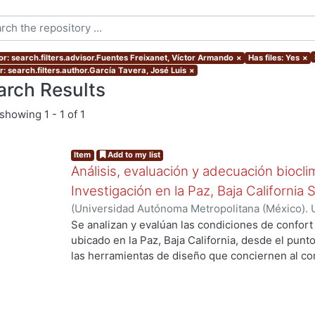
or: search.filters.advisor.Fuentes Freixanet, Víctor Armando
×
Has files: Yes
×
r: search.filters.author.García Tavera, José Luis
×
arch Results
showing
1 - 1 of 1
Item
Add to my list
Análisis, evaluación y adecuación biocli
Investigación en la Paz, Baja California 
(
Universidad Autónoma Metropolitana (México). 
de Servicios de Información.
,
1999-12
)
García Ta
Se analizan y evalúan las condiciones de confort
ubicado en la Paz, Baja California, desde el punto
las herramientas de diseño que conciernen al con
De los resultados de esta evaluación se despre
bioclimático.