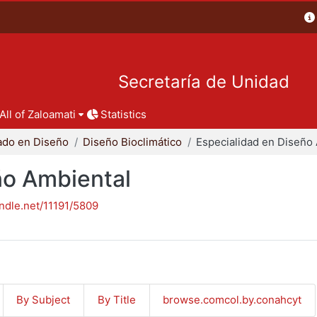
Secretaría de Unidad
All of Zaloamati
Statistics
ado en Diseño
Diseño Bioclimático
ño Ambiental
andle.net/11191/5809
By Subject
By Title
browse.comcol.by.conahcyt