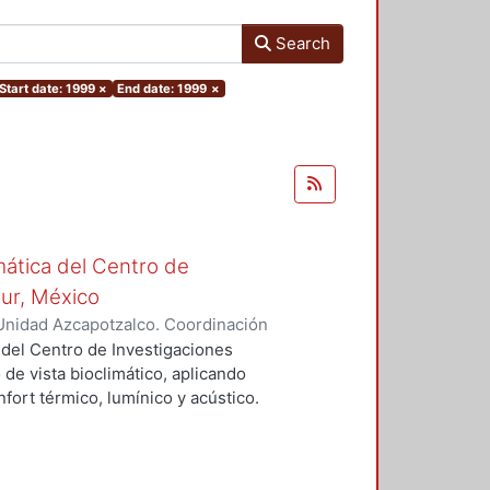
Search
Start date: 1999
×
End date: 1999
×
mática del Centro de
Sur, México
Unidad Azcapotzalco. Coordinación
vera, José Luis
 del Centro de Investigaciones
 de vista bioclimático, aplicando
fort térmico, lumínico y acústico.
nderán propuestas de diseño