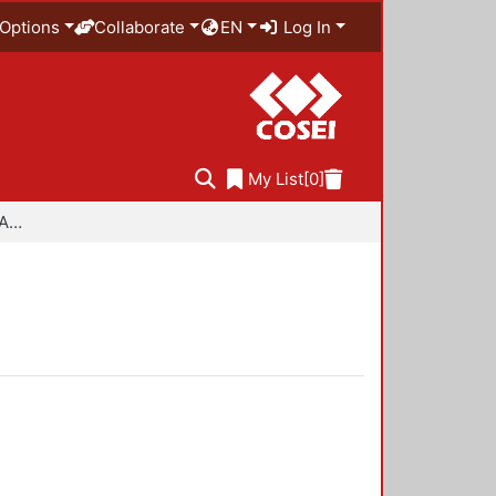
Options
Collaborate
EN
Log In
My List
[0]
Especialidad en Diseño Ambiental