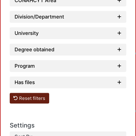
CONAHCYT Area
Division/Department
University
Degree obtained
Loadin
Program
Has files
Reset filters
Loadin
Settings