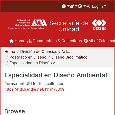
Log In
Secretaría de
Unidad
Home
Communities & Collections
All of Zaloamat
Home
División de Ciencias y Artes para el Diseño
Posgrado en Diseño
Diseño Bioclimático
Especialidad en Diseño Ambiental
Especialidad en Diseño Ambiental
Permanent URI for this collection
https://hdl.handle.net/11191/5809
Browse