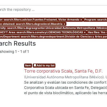
or: search.filters.advisor.Fuentes Freixanet, Víctor Armando
×
Program: search.
e obtained: search.filters.degreelevel.Maestría
×
rsity: search.filters.degreegrantor.Universidad Autónoma Metropolitana (Méxic
CYT Area: search.filters.conahcyt.CIENCIAS TECNOLÓGICAS
×
Has files: Yes
ion/Department: search.filters.degreedepartment.División de Ciencias y Artes par
arch Results
showing
1 - 1 of 1
Item
Add to my list
Torre corporativa Scala, Santa Fe, D.F.
(
Universidad Autónoma Metropolitana (México). 
de Servicios de Información.
,
1999
)
Corro Eguia,
Se analizan y evalúan las condiciones de confort
Corporativa Scala ubicada en Santa Fe, Delegaci
el punto de vista bioclimático, aplicando las her
intervienen en el confort térmico, lumínico y acús