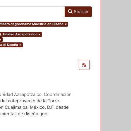
Search
filters.degreename.Maestría en Diseño
×
o). Unidad Azcapotzalco
×
×
a el Diseño
×
Unidad Azcapotzalco. Coordinación
 Guillermo Heriberto
 del anteproyecto de la Torre
ón Cuajimalpa, México, D.F. desde
ramientas de diseño que
tico.