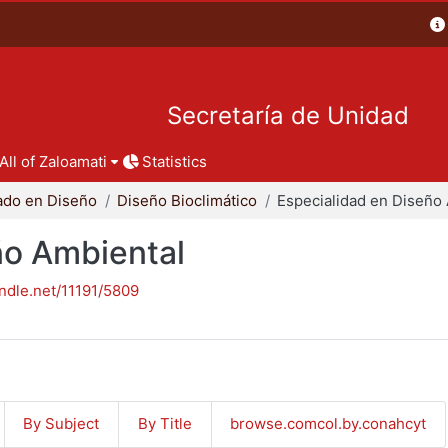
Secretaría de Unidad
All of Zaloamati
Statistics
ado en Diseño
Diseño Bioclimático
ño Ambiental
andle.net/11191/5809
By Subject
By Title
browse.comcol.by.conahcyt