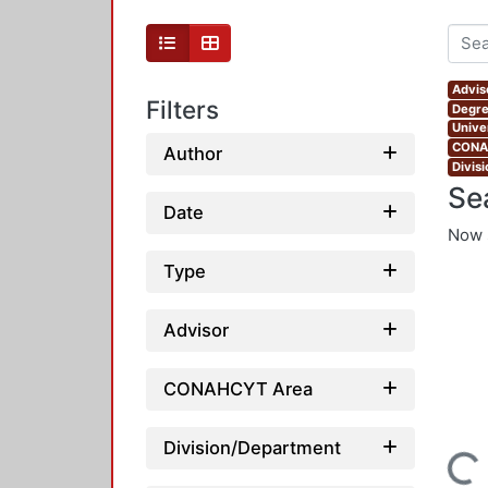
Advis
Filters
Degre
Unive
CONAH
Author
Divis
Se
Date
Now 
Type
Advisor
CONAHCYT Area
Division/Department
Loading...