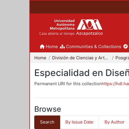
Home
Communities & Collections
Home
División de Ciencias y Artes para el Diseño
Posgr
Especialidad en Dise
Permanent URI for this collection
https://hdl.h
Browse
Search
By Issue Date
By Author