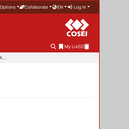
Options
Collaborate
EN
Log In
My List
[0]
Especialidad en Diseño Ambiental