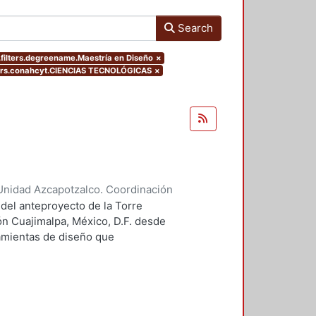
Search
filters.degreename.Maestría en Diseño
×
ers.conahcyt.CIENCIAS TECNOLÓGICAS
×
Unidad Azcapotzalco. Coordinación
 Guillermo Heriberto
 del anteproyecto de la Torre
ón Cuajimalpa, México, D.F. desde
ramientas de diseño que
tico.