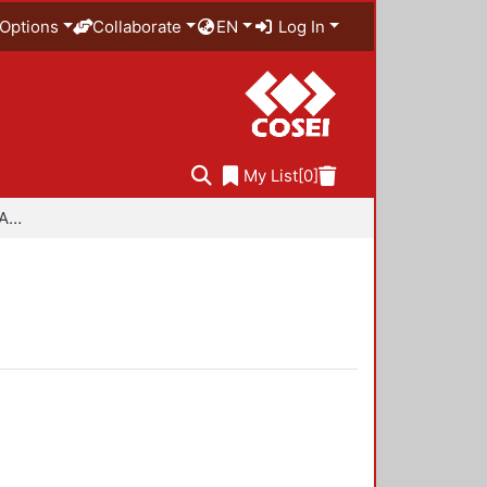
Options
Collaborate
EN
Log In
My List
[0]
Especialidad en Diseño Ambiental