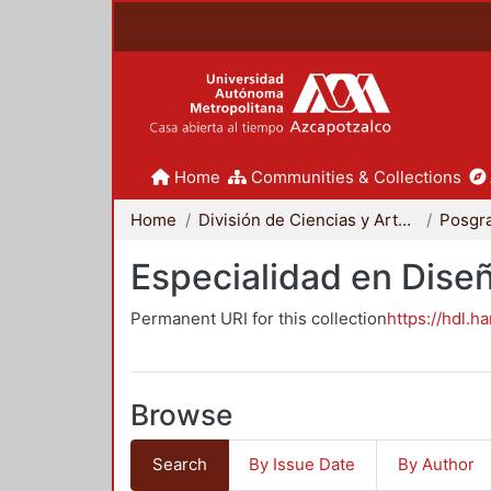
Home
Communities & Collections
Home
División de Ciencias y Artes para el Diseño
Posgr
Especialidad en Dise
Permanent URI for this collection
https://hdl.h
Browse
Search
By Issue Date
By Author