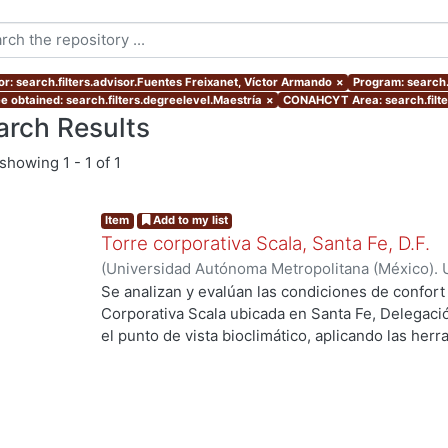
or: search.filters.advisor.Fuentes Freixanet, Víctor Armando
×
Program: search.
e obtained: search.filters.degreelevel.Maestría
×
CONAHCYT Area: search.filt
arch Results
showing
1 - 1 of 1
Item
Add to my list
Torre corporativa Scala, Santa Fe, D.F.
(
Universidad Autónoma Metropolitana (México). 
de Servicios de Información.
,
1999
)
Corro Eguia,
Se analizan y evalúan las condiciones de confort
Corporativa Scala ubicada en Santa Fe, Delegaci
el punto de vista bioclimático, aplicando las her
intervienen en el confort térmico, lumínico y acús