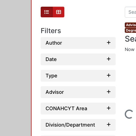
Advis
Filters
Degre
Se
Author
Now 
Date
Type
Advisor
CONAHCYT Area
Loading...
Division/Department