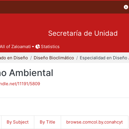
Secretaría de Unidad
All of Zaloamati
Statistics
ado en Diseño
Diseño Bioclimático
ño Ambiental
andle.net/11191/5809
By Subject
By Title
browse.comcol.by.conahcyt