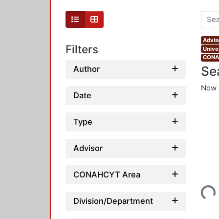
Advis
Filters
Unive
CONAH
Se
Author
Now 
Date
Type
Advisor
CONAHCYT Area
Loading...
Division/Department