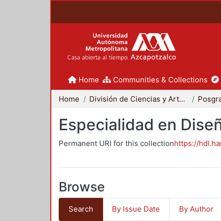
Home
Communities & Collections
Home
División de Ciencias y Artes para el Diseño
Posgr
Especialidad en Dise
Permanent URI for this collection
https://hdl.h
Browse
Search
By Issue Date
By Author