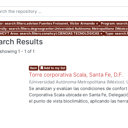
or: search.filters.advisor.Fuentes Freixanet, Víctor Armando
×
Program: search.
rsity: search.filters.degreegrantor.Universidad Autónoma Metropolitana (Méxic
CYT Area: search.filters.conahcyt.CIENCIAS TECNOLÓGICAS
×
Type: search.f
arch Results
showing
1 - 1 of 1
Item
Add to my list
Torre corporativa Scala, Santa Fe, D.F.
(
Universidad Autónoma Metropolitana (México). 
de Servicios de Información.
,
1999
)
Corro Eguia,
Se analizan y evalúan las condiciones de confort
Corporativa Scala ubicada en Santa Fe, Delegaci
el punto de vista bioclimático, aplicando las her
intervienen en el confort térmico, lumínico y acús