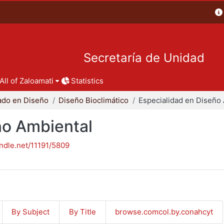
Secretaría de Unidad
All of Zaloamati
Statistics
ado en Diseño
Diseño Bioclimático
ño Ambiental
andle.net/11191/5809
By Subject
By Title
browse.comcol.by.conahcyt