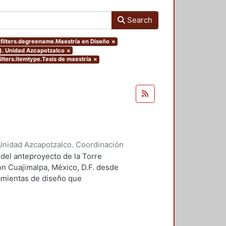
Search
filters.degreename.Maestría en Diseño
×
o). Unidad Azcapotzalco
×
ilters.itemtype.Tesis de maestría
×
Unidad Azcapotzalco. Coordinación
 Guillermo Heriberto
 del anteproyecto de la Torre
ón Cuajimalpa, México, D.F. desde
ramientas de diseño que
tico.