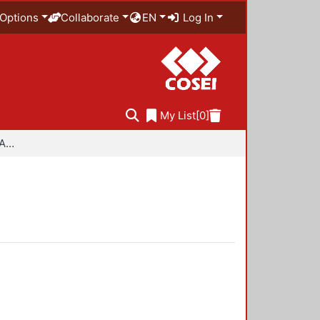
Options
Collaborate
EN
Log In
My List
[0]
Especialidad en Diseño Ambiental