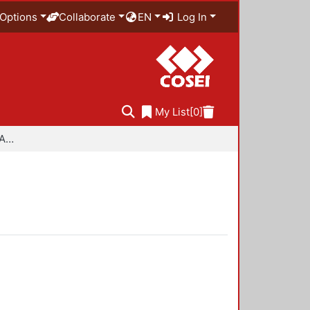
Options
Collaborate
EN
Log In
My List
[0]
Especialidad en Diseño Ambiental