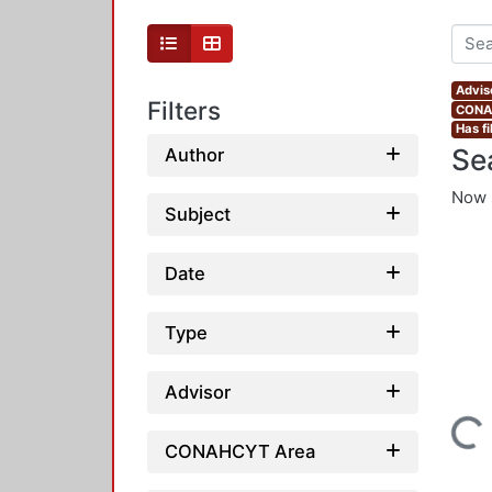
Advis
Filters
CONAH
Has fi
Se
Author
Now 
Subject
Date
Type
Advisor
Loading...
CONAHCYT Area