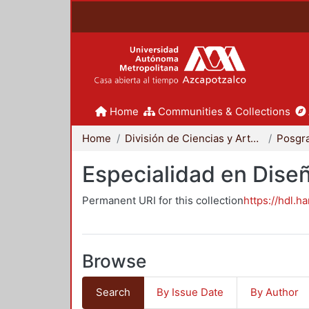
Home
Communities & Collections
Home
División de Ciencias y Artes para el Diseño
Posgr
Especialidad en Dise
Permanent URI for this collection
https://hdl.h
Browse
Search
By Issue Date
By Author