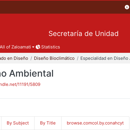
Secretaría de Unidad
All of Zaloamati
Statistics
ado en Diseño
Diseño Bioclimático
ño Ambiental
andle.net/11191/5809
By Subject
By Title
browse.comcol.by.conahcyt