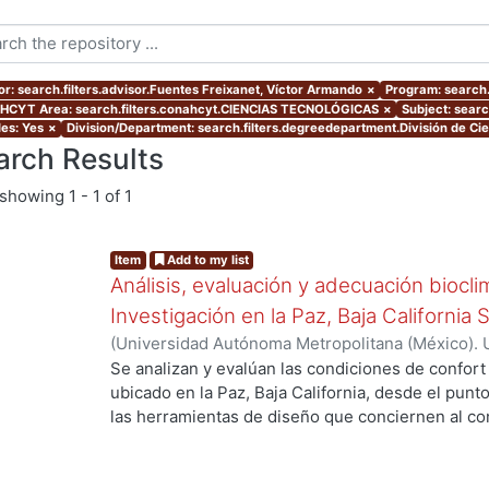
or: search.filters.advisor.Fuentes Freixanet, Víctor Armando
×
Program: search.
CYT Area: search.filters.conahcyt.CIENCIAS TECNOLÓGICAS
×
Subject: searc
les: Yes
×
Division/Department: search.filters.degreedepartment.División de Cie
arch Results
showing
1 - 1 of 1
Item
Add to my list
Análisis, evaluación y adecuación biocli
Investigación en la Paz, Baja California 
(
Universidad Autónoma Metropolitana (México). 
de Servicios de Información.
,
1999-12
)
García Ta
Se analizan y evalúan las condiciones de confort
ubicado en la Paz, Baja California, desde el punto
las herramientas de diseño que conciernen al con
De los resultados de esta evaluación se despre
bioclimático.