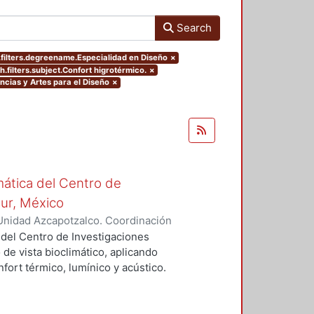
Search
filters.degreename.Especialidad en Diseño
×
h.filters.subject.Confort higrotérmico.
×
ncias y Artes para el Diseño
×
mática del Centro de
Sur, México
Unidad Azcapotzalco. Coordinación
vera, José Luis
 del Centro de Investigaciones
 de vista bioclimático, aplicando
fort térmico, lumínico y acústico.
nderán propuestas de diseño