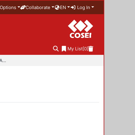
Options
Collaborate
EN
Log In
My List
[0]
Especialidad en Diseño Ambiental