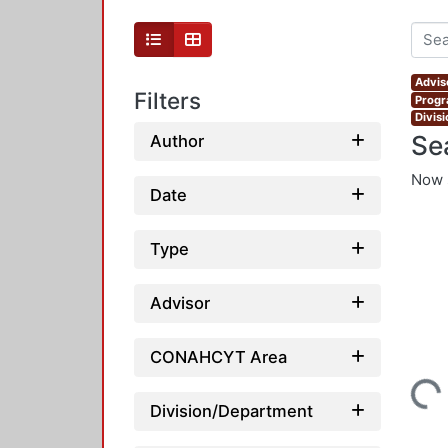
Advis
Filters
Progr
Divis
Se
Author
Now 
Date
Type
Advisor
CONAHCYT Area
Loading...
Division/Department