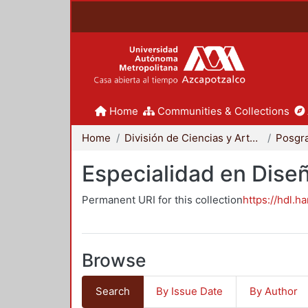
Home
Communities & Collections
Home
División de Ciencias y Artes para el Diseño
Posgr
Especialidad en Dise
Permanent URI for this collection
https://hdl.h
Browse
Search
By Issue Date
By Author