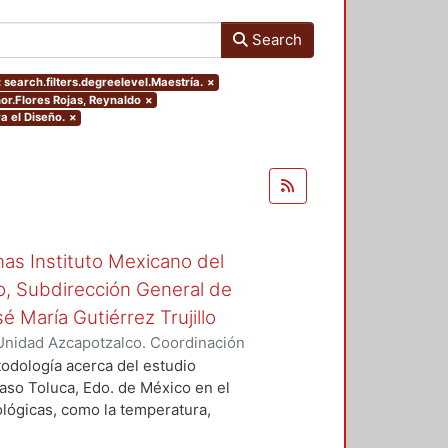
Search
 search.filters.degreelevel.Maestría.
×
hor.Flores Rojas, Reynaldo
×
a el Diseño.
×
inas Instituto Mexicano del
o, Subdirección General de
é María Gutiérrez Trujillo
Unidad Azcapotzalco. Coordinación
, Reynaldo
todología acerca del estudio
caso Toluca, Edo. de México en el
ológicas, como la temperatura,
viento.