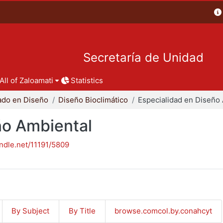
Secretaría de Unidad
All of Zaloamati
Statistics
ado en Diseño
Diseño Bioclimático
ño Ambiental
andle.net/11191/5809
By Subject
By Title
browse.comcol.by.conahcyt