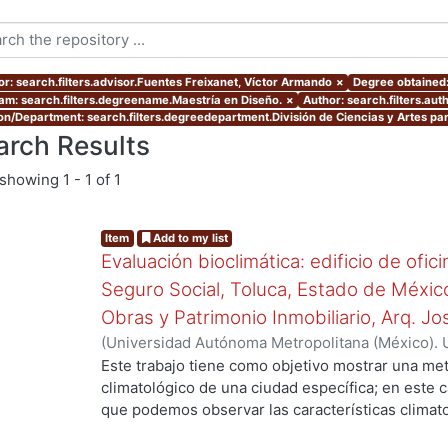
or: search.filters.advisor.Fuentes Freixanet, Víctor Armando
×
Degree obtained:
am: search.filters.degreename.Maestría en Diseño.
×
Author: search.filters.aut
ion/Department: search.filters.degreedepartment.División de Ciencias y Artes par
arch Results
showing
1 - 1 of 1
Item
Add to my list
Evaluación bioclimática: edificio de ofic
Seguro Social, Toluca, Estado de Méxic
Obras y Patrimonio Inmobiliario, Arq. Jos
(
Universidad Autónoma Metropolitana (México). 
de Servicios de Información.
,
2009
)
Flores Rojas
Este trabajo tiene como objetivo mostrar una me
climatológico de una ciudad específica; en este 
que podemos observar las características climat
humedad, precipitación, nubosidad, insolación y 