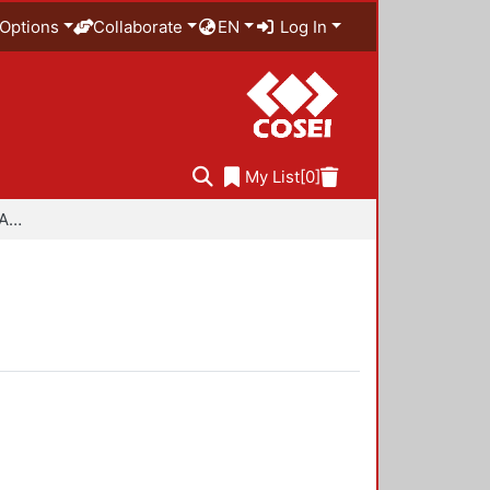
Options
Collaborate
EN
Log In
My List
[0]
Especialidad en Diseño Ambiental