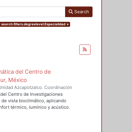
Search
 search.filters.degreelevel.Especialidad
×
mática del Centro de
Sur, México
Unidad Azcapotzalco. Coordinación
vera, José Luis
 del Centro de Investigaciones
 de vista bioclimático, aplicando
fort térmico, lumínico y acústico.
nderán propuestas de diseño