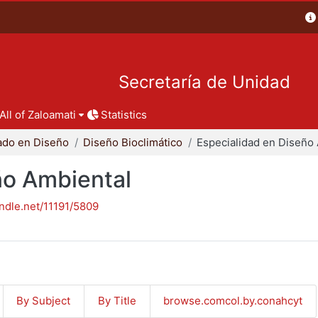
Secretaría de Unidad
All of Zaloamati
Statistics
ado en Diseño
Diseño Bioclimático
ño Ambiental
andle.net/11191/5809
By Subject
By Title
browse.comcol.by.conahcyt