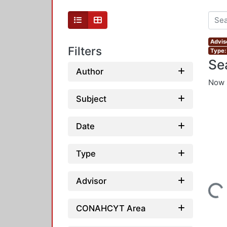
Advis
Filters
Type:
Se
Author
Now 
Subject
Date
Type
Advisor
Loading...
CONAHCYT Area