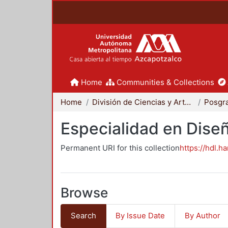
Home
Communities & Collections
Home
División de Ciencias y Artes para el Diseño
Posgr
Especialidad en Dise
Permanent URI for this collection
https://hdl.h
Browse
Search
By Issue Date
By Author