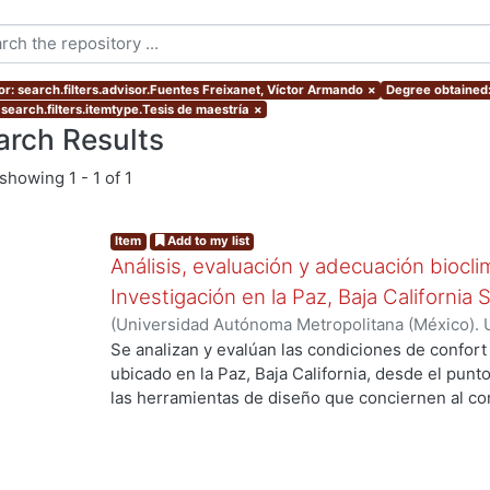
or: search.filters.advisor.Fuentes Freixanet, Víctor Armando
×
Degree obtained:
 search.filters.itemtype.Tesis de maestría
×
arch Results
showing
1 - 1 of 1
Item
Add to my list
Análisis, evaluación y adecuación biocli
Investigación en la Paz, Baja California 
(
Universidad Autónoma Metropolitana (México). 
de Servicios de Información.
,
1999-12
)
García Ta
Se analizan y evalúan las condiciones de confort
ubicado en la Paz, Baja California, desde el punto
las herramientas de diseño que conciernen al con
De los resultados de esta evaluación se despre
bioclimático.