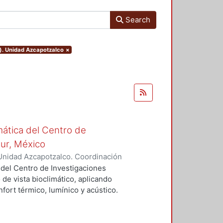
Search
o). Unidad Azcapotzalco
×
mática del Centro de
Sur, México
Unidad Azcapotzalco. Coordinación
vera, José Luis
 del Centro de Investigaciones
 de vista bioclimático, aplicando
fort térmico, lumínico y acústico.
nderán propuestas de diseño