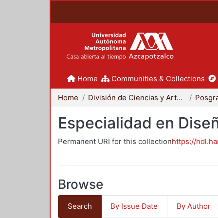
Home
Communities & Collections
Home
División de Ciencias y Artes para el Diseño
Posgr
Especialidad en Dise
Permanent URI for this collection
https://hdl.h
Browse
Search
By Issue Date
By Author