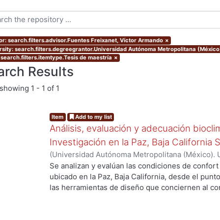
or: search.filters.advisor.Fuentes Freixanet, Víctor Armando
×
rsity: search.filters.degreegrantor.Universidad Autónoma Metropolitana (Méxic
 search.filters.itemtype.Tesis de maestría
×
arch Results
showing
1 - 1 of 1
Item
Add to my list
Análisis, evaluación y adecuación biocli
Investigación en la Paz, Baja California 
(
Universidad Autónoma Metropolitana (México). 
de Servicios de Información.
,
1999-12
)
García Ta
Se analizan y evalúan las condiciones de confort
ubicado en la Paz, Baja California, desde el punto
las herramientas de diseño que conciernen al con
De los resultados de esta evaluación se despre
bioclimático.