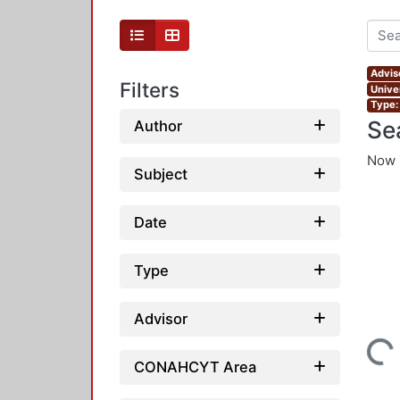
Advis
Filters
Unive
Type:
Se
Author
Now 
Subject
Date
Type
Advisor
Loading...
CONAHCYT Area