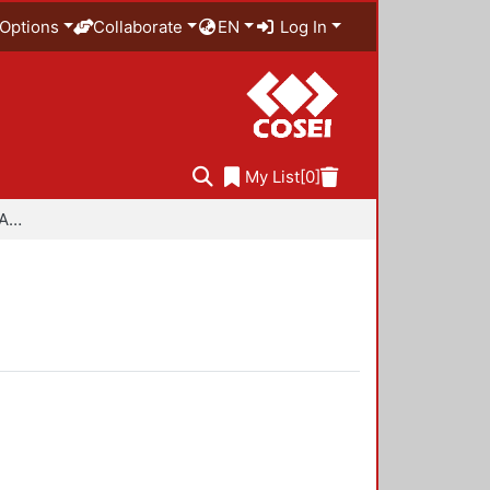
Options
Collaborate
EN
Log In
My List
[0]
Especialidad en Diseño Ambiental