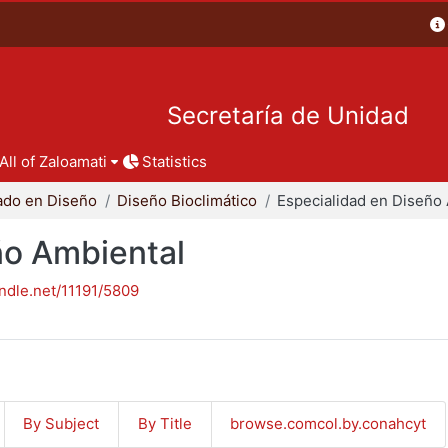
Secretaría de Unidad
All of Zaloamati
Statistics
ado en Diseño
Diseño Bioclimático
ño Ambiental
andle.net/11191/5809
By Subject
By Title
browse.comcol.by.conahcyt