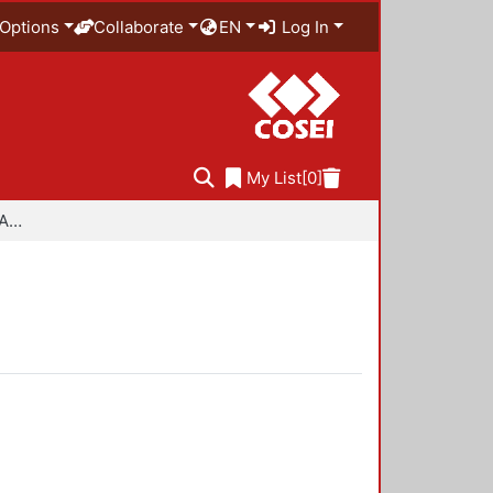
Options
Collaborate
EN
Log In
My List
[0]
Especialidad en Diseño Ambiental