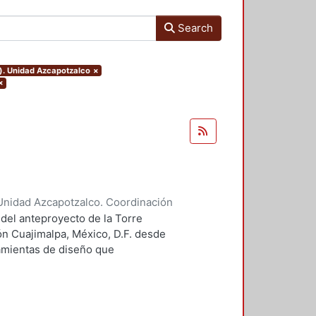
Search
o). Unidad Azcapotzalco
×
×
Unidad Azcapotzalco. Coordinación
 Guillermo Heriberto
 del anteproyecto de la Torre
ón Cuajimalpa, México, D.F. desde
ramientas de diseño que
tico.