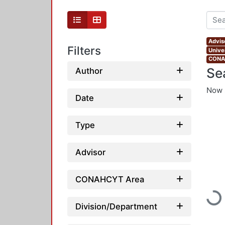
Advis
Filters
Unive
CONAH
Se
Author
Now 
Date
Type
Advisor
CONAHCYT Area
Load
Division/Department