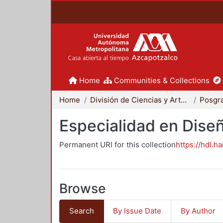
Home
Communities & Collections
Home
División de Ciencias y Artes para el Diseño
Posgr
Especialidad en Dise
Permanent URI for this collection
https://hdl.h
Browse
Search
By Issue Date
By Author