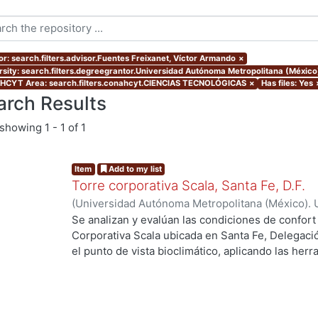
or: search.filters.advisor.Fuentes Freixanet, Víctor Armando
×
rsity: search.filters.degreegrantor.Universidad Autónoma Metropolitana (Méxic
CYT Area: search.filters.conahcyt.CIENCIAS TECNOLÓGICAS
×
Has files: Yes
arch Results
showing
1 - 1 of 1
Item
Add to my list
Torre corporativa Scala, Santa Fe, D.F.
(
Universidad Autónoma Metropolitana (México). 
de Servicios de Información.
,
1999
)
Corro Eguia,
Se analizan y evalúan las condiciones de confort
Corporativa Scala ubicada en Santa Fe, Delegaci
el punto de vista bioclimático, aplicando las her
intervienen en el confort térmico, lumínico y acús
ing...