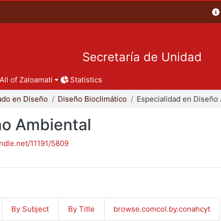
Secretaría de Unidad
All of Zaloamati
Statistics
ado en Diseño
Diseño Bioclimático
ño Ambiental
andle.net/11191/5809
By Subject
By Title
browse.comcol.by.conahcyt