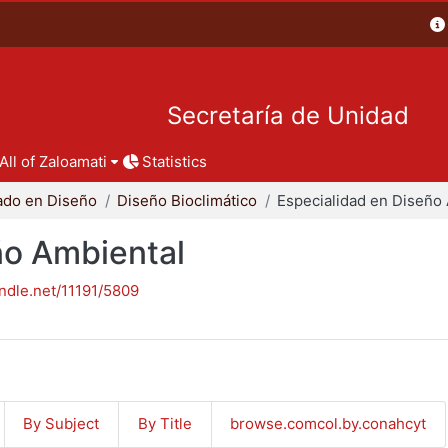
Secretaría de Unidad
All of Zaloamati
Statistics
ado en Diseño
Diseño Bioclimático
ño Ambiental
andle.net/11191/5809
By Subject
By Title
browse.comcol.by.conahcyt