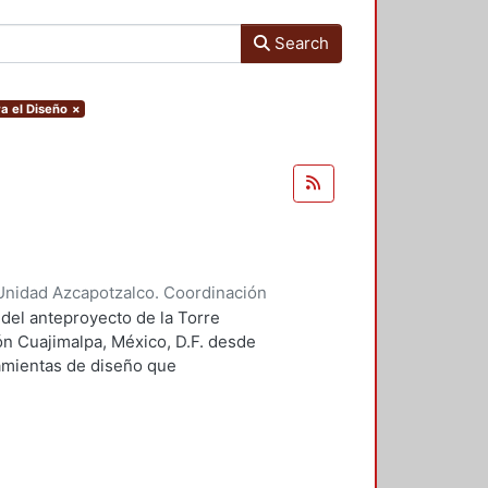
Search
a el Diseño
×
Unidad Azcapotzalco. Coordinación
 Guillermo Heriberto
 del anteproyecto de la Torre
ón Cuajimalpa, México, D.F. desde
ramientas de diseño que
tico.