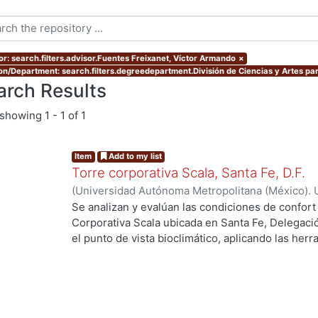
or: search.filters.advisor.Fuentes Freixanet, Víctor Armando
×
ion/Department: search.filters.degreedepartment.División de Ciencias y Artes par
arch Results
showing
1 - 1 of 1
Item
Add to my list
Torre corporativa Scala, Santa Fe, D.F.
(
Universidad Autónoma Metropolitana (México). 
de Servicios de Información.
,
1999
)
Corro Eguia,
Se analizan y evalúan las condiciones de confort
Corporativa Scala ubicada en Santa Fe, Delegaci
el punto de vista bioclimático, aplicando las her
intervienen en el confort térmico, lumínico y acús