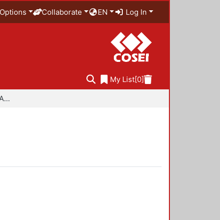
Options
Collaborate
EN
Log In
My List
[0]
Especialidad en Diseño Ambiental