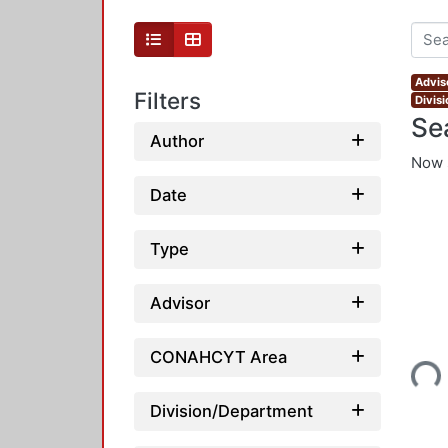
Advis
Filters
Divis
Se
Author
Now 
Date
Type
Advisor
Loading...
CONAHCYT Area
Division/Department