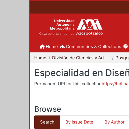
Home
Communities & Collections
Home
División de Ciencias y Artes para el Diseño
Posgr
Especialidad en Dise
Permanent URI for this collection
https://hdl.h
Browse
Search
By Issue Date
By Author