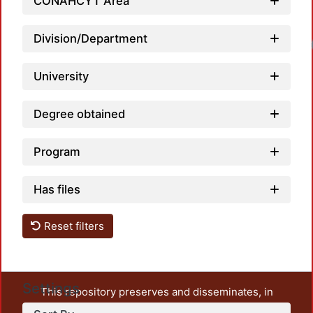
CONAHCYT Area
Division/Department
Lo
University
Degree obtained
Program
Has files
Reset filters
Settings
This repository preserves and disseminates, in
unrestricted open access, the teaching and research