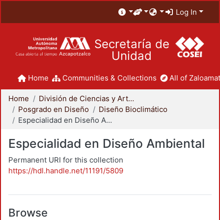
Log In
Secretaría de
Unidad
Home
Communities & Collections
All of Zaloamat
Home
División de Ciencias y Artes para el Diseño
Posgrado en Diseño
Diseño Bioclimático
Especialidad en Diseño Ambiental
Especialidad en Diseño Ambiental
Permanent URI for this collection
https://hdl.handle.net/11191/5809
Browse