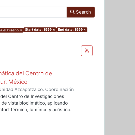
Search
Start date: 1999
×
End date: 1999
×
a el Diseño
×
mática del Centro de
Sur, México
Unidad Azcapotzalco. Coordinación
vera, José Luis
 del Centro de Investigaciones
 de vista bioclimático, aplicando
fort térmico, lumínico y acústico.
nderán propuestas de diseño