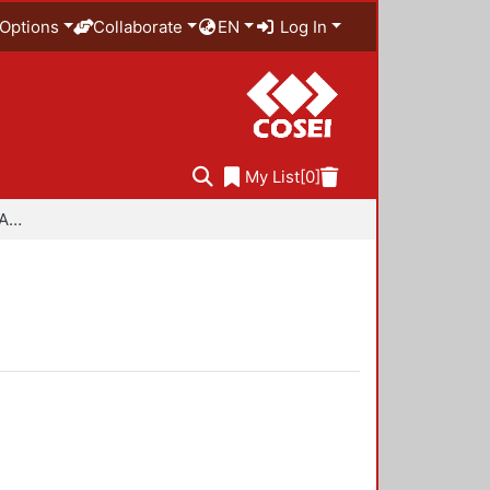
Options
Collaborate
EN
Log In
My List
[0]
Especialidad en Diseño Ambiental