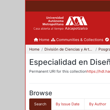
Home
Communities & Collections
Home
División de Ciencias y Artes para el Diseño
Posgr
Especialidad en Dise
Permanent URI for this collection
https://hdl.h
Browse
Search
By Issue Date
By Author