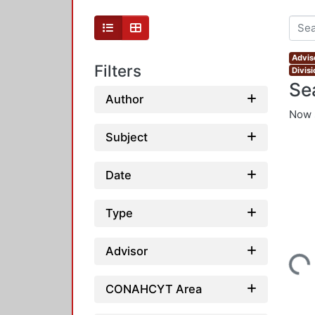
Advis
Filters
Divis
Se
Author
Now 
Subject
Date
Type
Advisor
Loading...
CONAHCYT Area