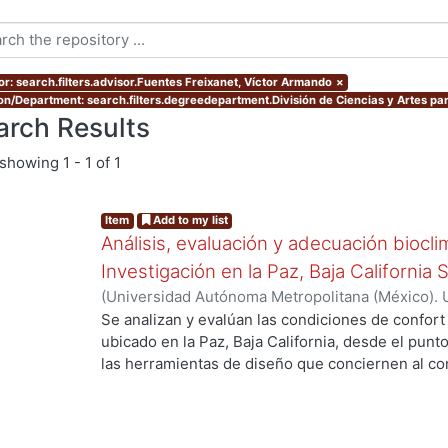
or: search.filters.advisor.Fuentes Freixanet, Víctor Armando
×
ion/Department: search.filters.degreedepartment.División de Ciencias y Artes par
arch Results
showing
1 - 1 of 1
Item
Add to my list
Análisis, evaluación y adecuación biocli
Investigación en la Paz, Baja California 
(
Universidad Autónoma Metropolitana (México). 
de Servicios de Información.
,
1999-12
)
García Ta
Se analizan y evalúan las condiciones de confort
ubicado en la Paz, Baja California, desde el punto
las herramientas de diseño que conciernen al con
De los resultados de esta evaluación se despre
bioclimático.