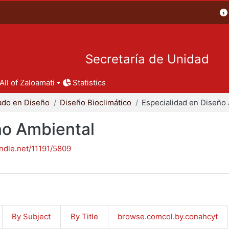
Secretaría de Unidad
All of Zaloamati
Statistics
ado en Diseño
Diseño Bioclimático
ño Ambiental
andle.net/11191/5809
By Subject
By Title
browse.comcol.by.conahcyt