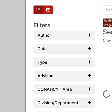
Advis
Filters
Progr
Se
Author
Now 
Date
Type
Advisor
CONAHCYT Area
Loading...
Division/Department