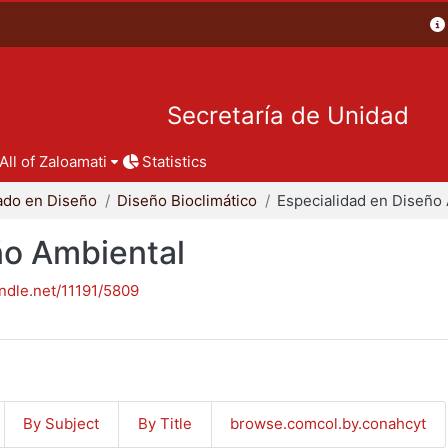
Secretaría de Unidad
All of Zaloamati
Statistics
ado en Diseño
Diseño Bioclimático
ño Ambiental
andle.net/11191/5809
By Subject
By Title
browse.comcol.by.conahcyt