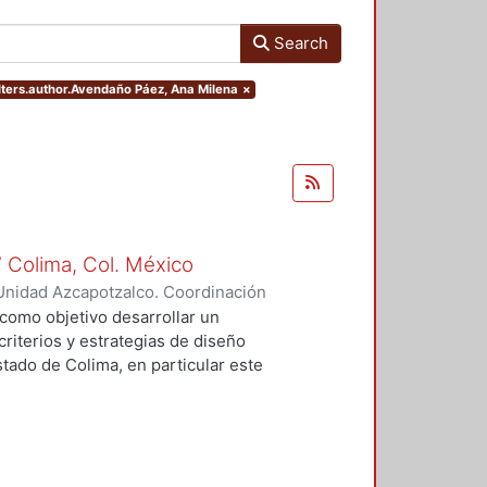
Search
ilters.author.Avendaño Páez, Ana Milena
×
 Colima, Col. México
Unidad Azcapotzalco. Coordinación
Páez, Ana Milena
 como objetivo desarrollar un
riterios y estrategias de diseño
stado de Colima, en particular este
ónica a necesidades existentes en
ilitación de jóvenes adictos a
nico se desarrollo con una
 dividida en tres grandes etapas,
rco conceptual que permitiera luego