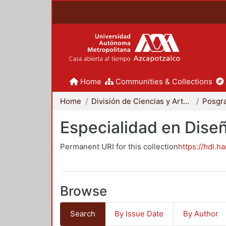
Home
Communities & Collections
Home
División de Ciencias y Artes para el Diseño
Posgr
Especialidad en Dise
Permanent URI for this collection
https://hdl.h
Browse
Search
By Issue Date
By Author