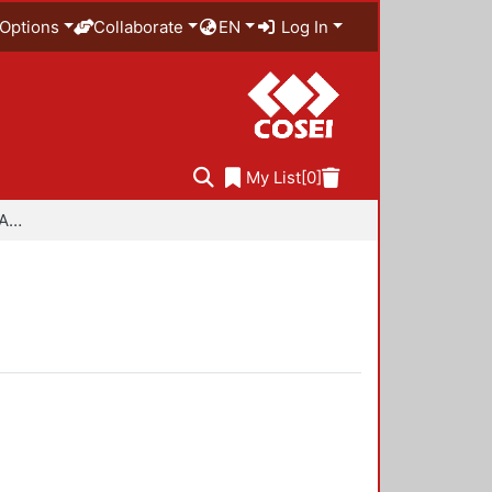
Options
Collaborate
EN
Log In
My List
[0]
Especialidad en Diseño Ambiental