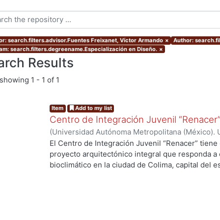
or: search.filters.advisor.Fuentes Freixanet, Víctor Armando
×
Author: search.f
am: search.filters.degreename.Especialización en Diseño.
×
arch Results
showing
1 - 1 of 1
Item
Add to my list
Centro de Integración Juvenil “Renacer”
(
Universidad Autónoma Metropolitana (México). 
de Servicios de Información.
,
2008-11
)
Avendaño 
El Centro de Integración Juvenil “Renacer” tiene
proyecto arquitectónico integral que responda a c
bioclimático en la ciudad de Colima, capital del e
proyecto busca proponer una solución arquitect
la ciudad, para la prevención, tratamiento y rehab
distintos tipos de drogas. El proyecto arquitectó
metodología general de Diseño Bioclimático, está
la primera fue de análisis y desarrollo de un ma