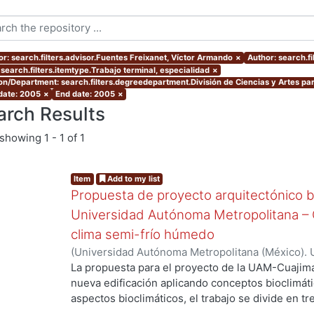
or: search.filters.advisor.Fuentes Freixanet, Víctor Armando
×
Author: search.f
 search.filters.itemtype.Trabajo terminal, especialidad
×
ion/Department: search.filters.degreedepartment.División de Ciencias y Artes par
 date: 2005
×
End date: 2005
×
arch Results
showing
1 - 1 of 1
Item
Add to my list
Propuesta de proyecto arquitectónico bi
Universidad Autónoma Metropolitana – C
clima semi-frío húmedo
(
Universidad Autónoma Metropolitana (México). 
de Servicios de Información.
,
2005-10
)
Arreola M
La propuesta para el proyecto de la UAM-Cuajima
nueva edificación aplicando conceptos bioclimátic
ing...
aspectos bioclimáticos, el trabajo se divide en tr
Proyecto, ll Determinantes del proyecto y lll Dise