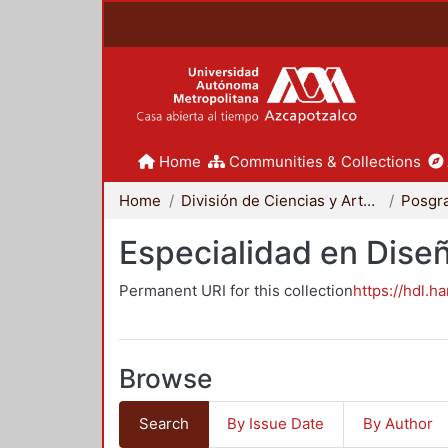
Home
Communities & Collections
Home
División de Ciencias y Artes para el Diseño
Posgr
Especialidad en Dise
Permanent URI for this collection
https://hdl.h
Browse
Search
By Issue Date
By Author