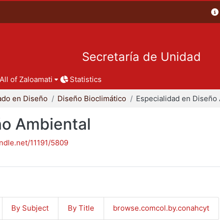
Secretaría de Unidad
All of Zaloamati
Statistics
ado en Diseño
Diseño Bioclimático
ño Ambiental
andle.net/11191/5809
By Subject
By Title
browse.comcol.by.conahcyt