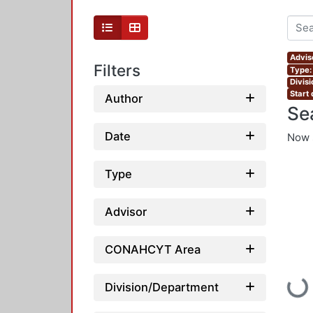
Advis
Filters
Type:
Divis
Start
Author
Se
Date
Now 
Type
Advisor
CONAHCYT Area
Load
Division/Department