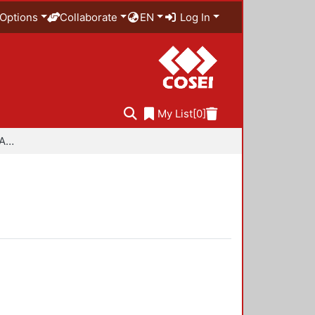
Options
Collaborate
EN
Log In
My List
[0]
Especialidad en Diseño Ambiental