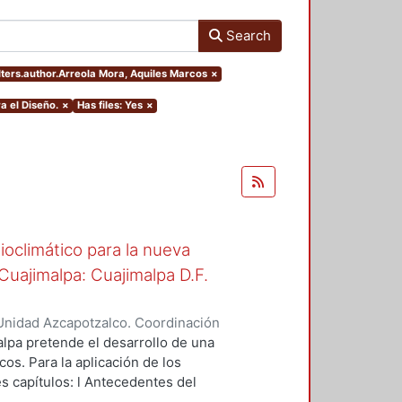
Search
ilters.author.Arreola Mora, Aquiles Marcos
×
a el Diseño.
×
Has files: Yes
×
oclimático para la nueva
uajimalpa: Cuajimalpa D.F.
Unidad Azcapotzalco. Coordinación
ora, Aquiles Marcos
lpa pretende el desarrollo de una
os. Para la aplicación de los
es capítulos: l Antecedentes del
ño del proyecto, con la finalidad