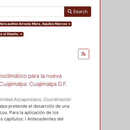
Search
ilters.author.Arreola Mora, Aquiles Marcos
×
a el Diseño.
×
oclimático para la nueva
uajimalpa: Cuajimalpa D.F.
Unidad Azcapotzalco. Coordinación
ora, Aquiles Marcos
lpa pretende el desarrollo de una
os. Para la aplicación de los
es capítulos: l Antecedentes del
ño del proyecto, con la finalidad