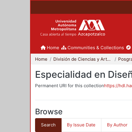
Home
Communities & Collections
Home
División de Ciencias y Artes para el Diseño
Posgr
Especialidad en Dise
Permanent URI for this collection
https://hdl.h
Browse
Search
By Issue Date
By Author