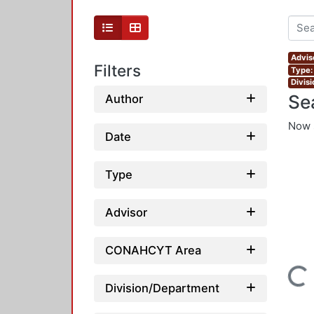
Advis
Filters
Type:
Divis
Se
Author
Now 
Date
Type
Advisor
CONAHCYT Area
Loading...
Division/Department