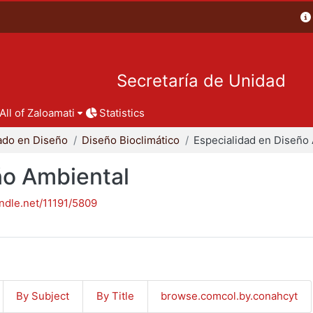
Secretaría de Unidad
All of Zaloamati
Statistics
ado en Diseño
Diseño Bioclimático
ño Ambiental
andle.net/11191/5809
By Subject
By Title
browse.comcol.by.conahcyt