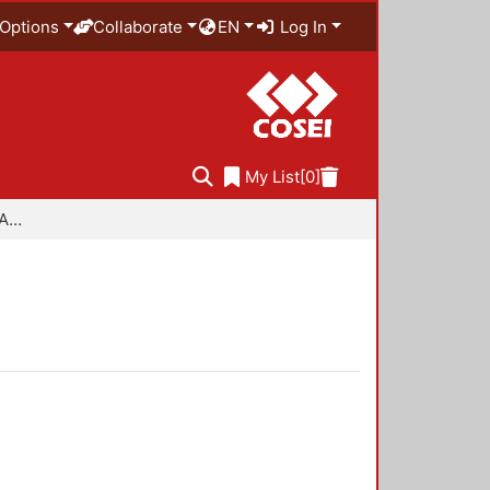
Options
Collaborate
EN
Log In
My List
[0]
Especialidad en Diseño Ambiental