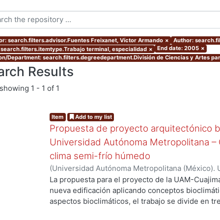
or: search.filters.advisor.Fuentes Freixanet, Víctor Armando
×
Author: search.f
End date: 2005
×
 search.filters.itemtype.Trabajo terminal, especialidad
×
ion/Department: search.filters.degreedepartment.División de Ciencias y Artes par
arch Results
showing
1 - 1 of 1
Item
Add to my list
Propuesta de proyecto arquitectónico bi
Universidad Autónoma Metropolitana – C
clima semi-frío húmedo
(
Universidad Autónoma Metropolitana (México). 
de Servicios de Información.
,
2005-10
)
Arreola M
La propuesta para el proyecto de la UAM-Cuajima
nueva edificación aplicando conceptos bioclimátic
aspectos bioclimáticos, el trabajo se divide en tr
Proyecto, ll Determinantes del proyecto y lll Dise