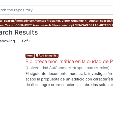
or: search.filters.advisor.Fuentes Freixanet, Víctor Armando
×
Author: search.f
les: Yes
×
CONAHCYT Area: search.filters.conahcyt.CIENCIAS DE LAS ARTES Y
arch Results
showing
1 - 1 of 1
Item
Add to my list
Biblioteca bioclimática en la ciudad de 
(
Universidad Autónoma Metropolitana (México). 
de Servicios de Información.
,
2013-07
)
Alzate U
El siguiente documento muestra la investigación y
acabo la propuesta de un edificio con característ
de él se logre crear conciencia sobre las solucio
el impacto ambiental que se está viviendo actua
g...
describe el proceso investigativo sobre las condi
análisis de los datos adquiridos y la implementac
potencializar las estrategias pasivas que se prop
Seguido a esto se realizan diferentes tipos de p