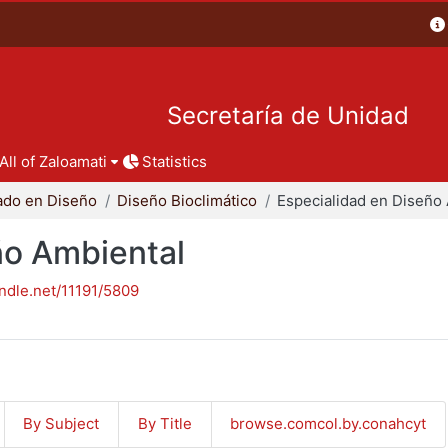
Secretaría de Unidad
All of Zaloamati
Statistics
ado en Diseño
Diseño Bioclimático
ño Ambiental
andle.net/11191/5809
By Subject
By Title
browse.comcol.by.conahcyt