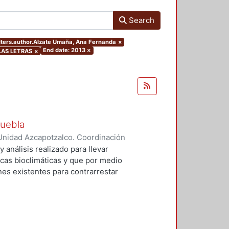
Search
ilters.author.Alzate Umaña, Ana Fernanda
×
End date: 2013
×
 LAS LETRAS
×
Puebla
Unidad Azcapotzalco. Coordinación
maña, Ana Fernanda
 análisis realizado para llevar
icas bioclimáticas y que por medio
nes existentes para contrarrestar
lmente. En el documento se
ciones del lugar y su entorno, el
ión de los resultados para
onen en la proyección del edificio.
ruebas sobre asoleamiento,