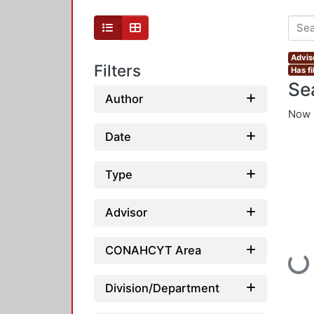
Advis
Filters
Has fi
Se
Author
Now 
Date
Type
Advisor
CONAHCYT Area
Loadin
Division/Department