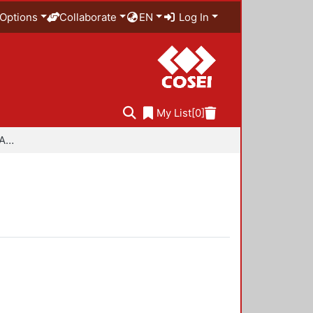
Options
Collaborate
EN
Log In
My List
[0]
Especialidad en Diseño Ambiental