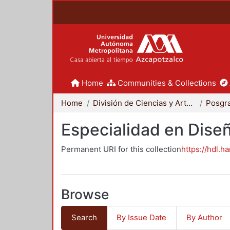
Home
Communities & Collections
Home
División de Ciencias y Artes para el Diseño
Posgr
Especialidad en Dise
Permanent URI for this collection
https://hdl.h
Browse
Search
By Issue Date
By Author