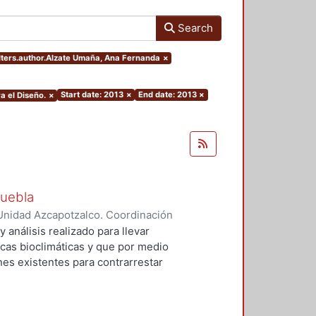
Search
ilters.author.Alzate Umaña, Ana Fernanda
×
Start date: 2013
×
End date: 2013
×
a el Diseño.
×
Puebla
Unidad Azcapotzalco. Coordinación
maña, Ana Fernanda
 análisis realizado para llevar
icas bioclimáticas y que por medio
nes existentes para contrarrestar
lmente. En el documento se
ciones del lugar y su entorno, el
ión de los resultados para