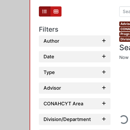
Advis
Filters
CONAH
Progr
Divis
Author
Se
Date
Now 
Type
Advisor
CONAHCYT Area
Loadi
Division/Department