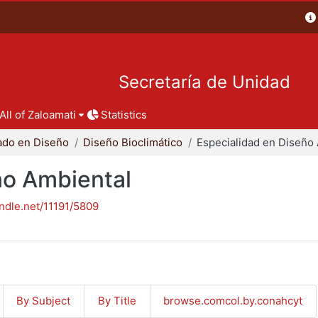
Secretaría de Unidad
All of Zaloamati
Statistics
ado en Diseño
Diseño Bioclimático
ño Ambiental
andle.net/11191/5809
By Subject
By Title
browse.comcol.by.conahcyt