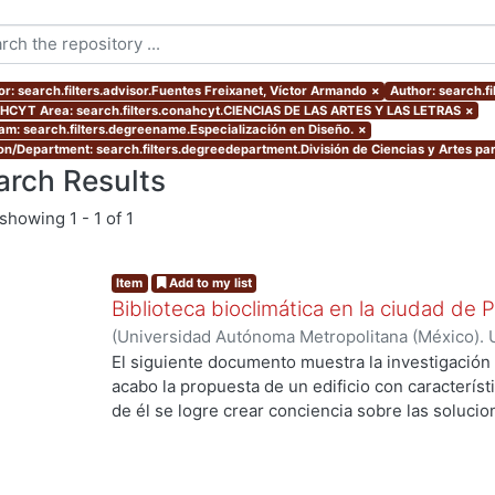
or: search.filters.advisor.Fuentes Freixanet, Víctor Armando
×
Author: search.f
CYT Area: search.filters.conahcyt.CIENCIAS DE LAS ARTES Y LAS LETRAS
×
am: search.filters.degreename.Especialización en Diseño.
×
ion/Department: search.filters.degreedepartment.División de Ciencias y Artes par
arch Results
showing
1 - 1 of 1
Item
Add to my list
Biblioteca bioclimática en la ciudad de 
(
Universidad Autónoma Metropolitana (México). 
de Servicios de Información.
,
2013-07
)
Alzate U
El siguiente documento muestra la investigación y
acabo la propuesta de un edificio con característ
de él se logre crear conciencia sobre las solucio
ng...
el impacto ambiental que se está viviendo actua
describe el proceso investigativo sobre las condi
análisis de los datos adquiridos y la implementac