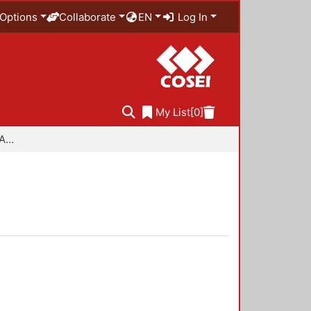
Options
Collaborate
EN
Log In
My List
[0]
Especialidad en Diseño Ambiental