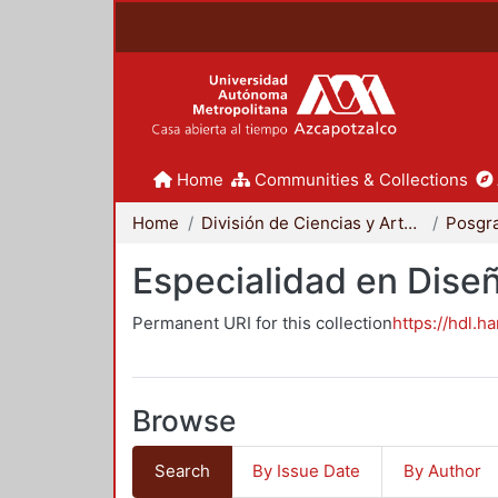
Home
Communities & Collections
Home
División de Ciencias y Artes para el Diseño
Posgr
Especialidad en Dise
Permanent URI for this collection
https://hdl.h
Browse
Search
By Issue Date
By Author