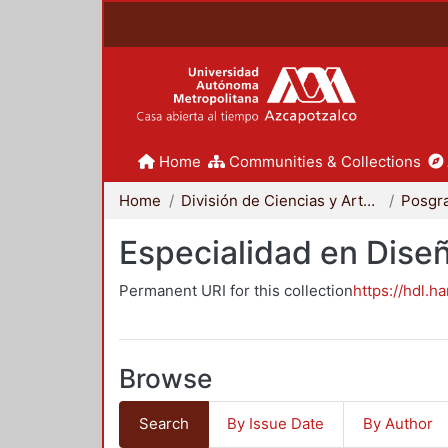
Home
Communities & Collections
Home
División de Ciencias y Artes para el Diseño
Posgr
Especialidad en Dise
Permanent URI for this collection
https://hdl.h
Browse
Search
By Issue Date
By Author