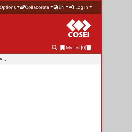
Options
Collaborate
EN
Log In
My List
[0]
Especialidad en Diseño Ambiental