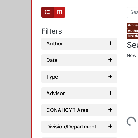
Advis
Filters
Autho
Divis
Se
Author
Now 
Date
Type
Advisor
CONAHCYT Area
Loading...
Division/Department