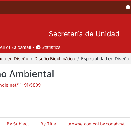
Secretaría de Unidad
All of Zaloamati
Statistics
ado en Diseño
Diseño Bioclimático
ño Ambiental
andle.net/11191/5809
By Subject
By Title
browse.comcol.by.conahcyt