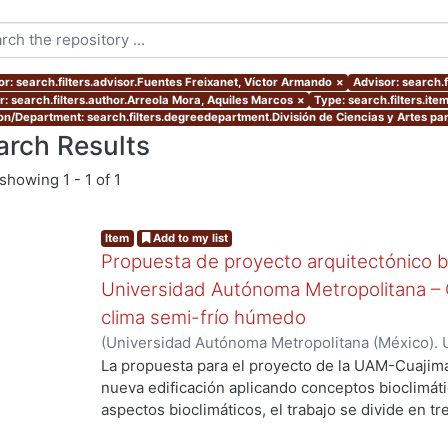
or: search.filters.advisor.Fuentes Freixanet, Víctor Armando
×
Advisor: search.f
r: search.filters.author.Arreola Mora, Aquiles Marcos
×
Type: search.filters.ite
ion/Department: search.filters.degreedepartment.División de Ciencias y Artes par
arch Results
showing
1 - 1 of 1
Item
Add to my list
Propuesta de proyecto arquitectónico bi
Universidad Autónoma Metropolitana – C
clima semi-frío húmedo
(
Universidad Autónoma Metropolitana (México). 
de Servicios de Información.
,
2005-10
)
Arreola M
La propuesta para el proyecto de la UAM-Cuajima
nueva edificación aplicando conceptos bioclimátic
aspectos bioclimáticos, el trabajo se divide en tr
Proyecto, ll Determinantes del proyecto y lll Dise