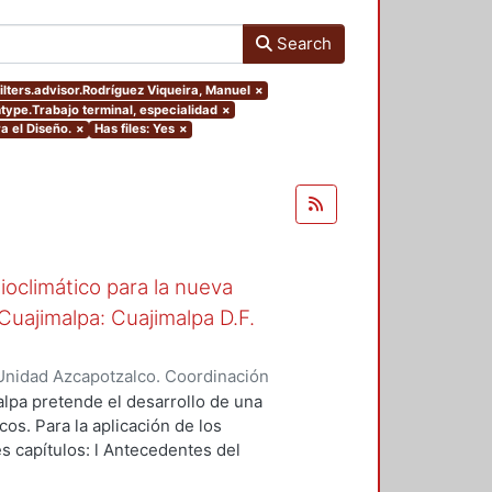
Search
ilters.advisor.Rodríguez Viqueira, Manuel
×
mtype.Trabajo terminal, especialidad
×
a el Diseño.
×
Has files: Yes
×
oclimático para la nueva
uajimalpa: Cuajimalpa D.F.
Unidad Azcapotzalco. Coordinación
ora, Aquiles Marcos
lpa pretende el desarrollo de una
os. Para la aplicación de los
es capítulos: l Antecedentes del
ño del proyecto, con la finalidad