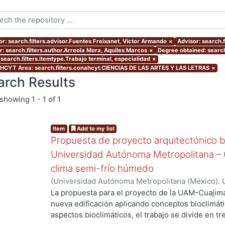
or: search.filters.advisor.Fuentes Freixanet, Víctor Armando
×
Advisor: search.f
r: search.filters.author.Arreola Mora, Aquiles Marcos
×
Degree obtained: search
 search.filters.itemtype.Trabajo terminal, especialidad
×
CYT Area: search.filters.conahcyt.CIENCIAS DE LAS ARTES Y LAS LETRAS
×
arch Results
showing
1 - 1 of 1
Item
Add to my list
Propuesta de proyecto arquitectónico bi
Universidad Autónoma Metropolitana – C
clima semi-frío húmedo
(
Universidad Autónoma Metropolitana (México). 
de Servicios de Información.
,
2005-10
)
Arreola M
La propuesta para el proyecto de la UAM-Cuajima
nueva edificación aplicando conceptos bioclimátic
aspectos bioclimáticos, el trabajo se divide en tr