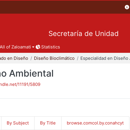
Secretaría de Unidad
All of Zaloamati
Statistics
ado en Diseño
Diseño Bioclimático
ño Ambiental
andle.net/11191/5809
By Subject
By Title
browse.comcol.by.conahcyt