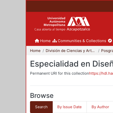
Home
Communities & Collections
Home
División de Ciencias y Artes para el Diseño
Posgr
Especialidad en Dise
Permanent URI for this collection
https://hdl.h
Browse
Search
By Issue Date
By Author