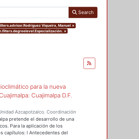
Search
ilters.advisor.Rodríguez Viqueira, Manuel
×
.filters.degreelevel.Especialización.
×
oclimático para la nueva
uajimalpa: Cuajimalpa D.F.
Unidad Azcapotzalco. Coordinación
ora, Aquiles Marcos
lpa pretende el desarrollo de una
os. Para la aplicación de los
es capítulos: l Antecedentes del