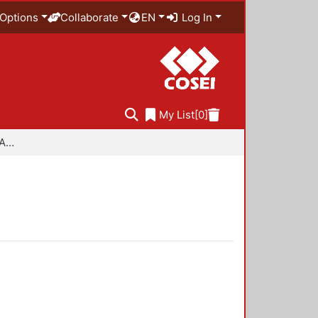
Options
Collaborate
EN
Log In
My List
[0]
Especialidad en Diseño Ambiental