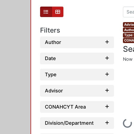
Advis
Filters
Autho
Type:
CONAH
Author
Se
Date
Now 
Type
Advisor
CONAHCYT Area
Loading...
Division/Department