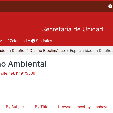
Secretaría de Unidad
All of Zaloamati
Statistics
ado en Diseño
Diseño Bioclimático
ño Ambiental
andle.net/11191/5809
By Subject
By Title
browse.comcol.by.conahcyt