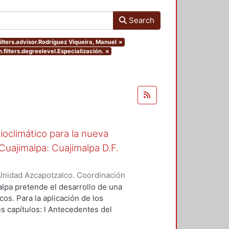
Search
ilters.advisor.Rodríguez Viqueira, Manuel
×
.filters.degreelevel.Especialización.
×
oclimático para la nueva
uajimalpa: Cuajimalpa D.F.
Unidad Azcapotzalco. Coordinación
ora, Aquiles Marcos
lpa pretende el desarrollo de una
os. Para la aplicación de los
es capítulos: l Antecedentes del
ño del proyecto, con la finalidad