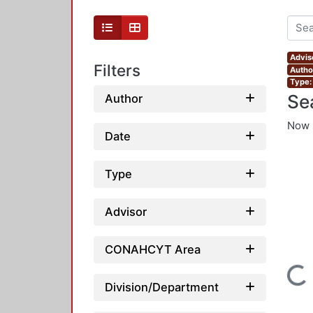
Advis
Filters
Autho
Type:
Se
Author
Now 
Date
Type
Advisor
CONAHCYT Area
Loading...
Division/Department