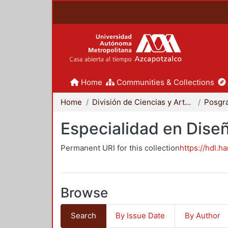
Home
Communities & Collections
Home
División de Ciencias y Artes para el Diseño
Posgr
Especialidad en Dise
Permanent URI for this collection
https://hdl.h
Browse
Search
By Issue Date
By Author