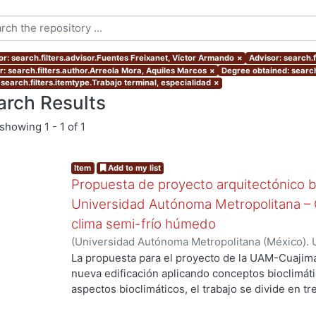
or: search.filters.advisor.Fuentes Freixanet, Víctor Armando
×
Advisor: search.f
r: search.filters.author.Arreola Mora, Aquiles Marcos
×
Degree obtained: search
 search.filters.itemtype.Trabajo terminal, especialidad
×
arch Results
showing
1 - 1 of 1
Item
Add to my list
Propuesta de proyecto arquitectónico bi
Universidad Autónoma Metropolitana – C
clima semi-frío húmedo
(
Universidad Autónoma Metropolitana (México). 
de Servicios de Información.
,
2005-10
)
Arreola M
La propuesta para el proyecto de la UAM-Cuajima
nueva edificación aplicando conceptos bioclimátic
aspectos bioclimáticos, el trabajo se divide en tr
Proyecto, ll Determinantes del proyecto y lll Dise