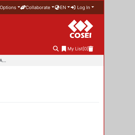
Options
Collaborate
EN
Log In
My List
[0]
Especialidad en Diseño Ambiental