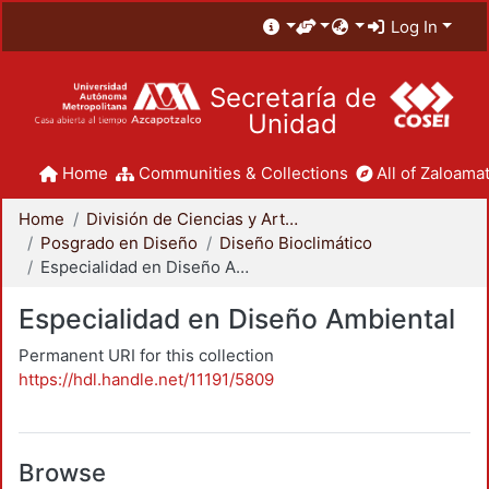
Log In
Secretaría de
Unidad
Home
Communities & Collections
All of Zaloamat
Home
División de Ciencias y Artes para el Diseño
Posgrado en Diseño
Diseño Bioclimático
Especialidad en Diseño Ambiental
Especialidad en Diseño Ambiental
Permanent URI for this collection
https://hdl.handle.net/11191/5809
Browse