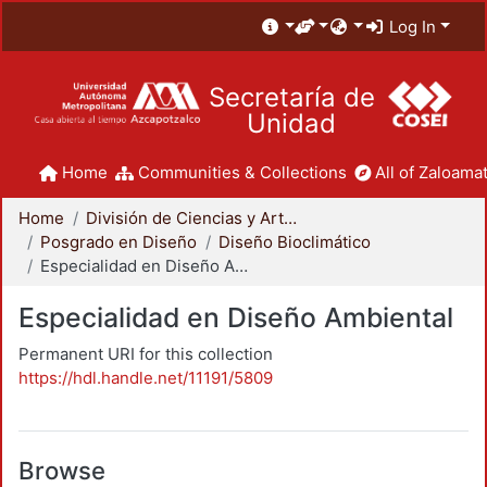
Log In
Secretaría de
Unidad
Home
Communities & Collections
All of Zaloamat
Home
División de Ciencias y Artes para el Diseño
Posgrado en Diseño
Diseño Bioclimático
Especialidad en Diseño Ambiental
Especialidad en Diseño Ambiental
Permanent URI for this collection
https://hdl.handle.net/11191/5809
Browse