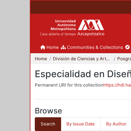
Home
Communities & Collections
Home
División de Ciencias y Artes para el Diseño
Posgr
Especialidad en Dise
Permanent URI for this collection
https://hdl.h
Browse
Search
By Issue Date
By Author