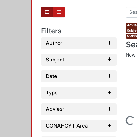
Advis
Filters
Subjec
CONAH
Se
Author
Now 
Subject
Date
Type
Advisor
Loading...
CONAHCYT Area