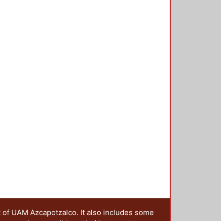
t of UAM Azcapotzalco. It also includes some