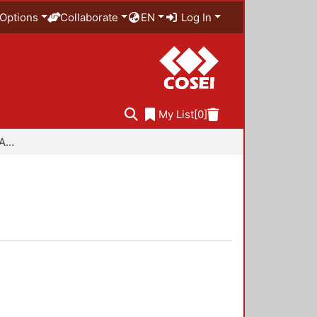
Options
Collaborate
EN
Log In
My List
[0]
Especialidad en Diseño Ambiental