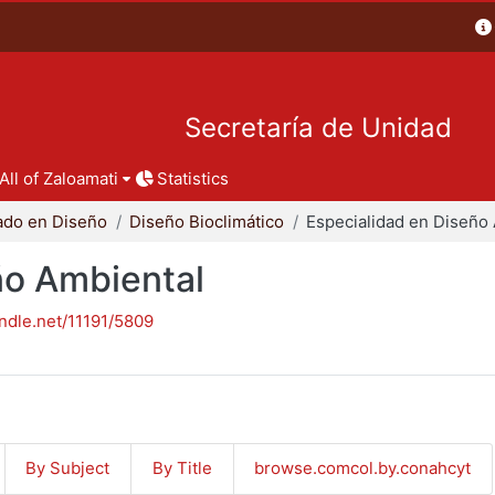
Secretaría de Unidad
All of Zaloamati
Statistics
ado en Diseño
Diseño Bioclimático
ño Ambiental
andle.net/11191/5809
By Subject
By Title
browse.comcol.by.conahcyt