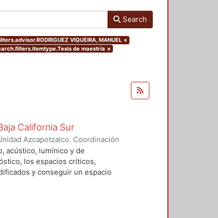
Search
filters.advisor.RODRIGUEZ VIQUEIRA, MANUEL
×
arch.filters.itemtype.Tesis de maestría
×
aja California Sur
Unidad Azcapotzalco. Coordinación
alo, Dimpna Marbella
, acústico, lumínico y de
tico, los espacios críticos,
ificados y conseguir un espacio
lementos de control y se adecuaran
e proporciones a los usuarios
blioteca.