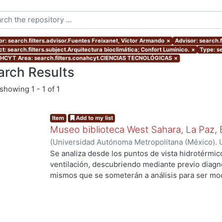
or: search.filters.advisor.Fuentes Freixanet, Víctor Armando
×
Advisor: search.
t: search.filters.subject.Arquitectura bioclimática; Confort Lumínico.
×
Type: se
CYT Area: search.filters.conahcyt.CIENCIAS TECNOLÓGICAS
×
arch Results
showing
1 - 1 of 1
Item
Add to my list
Museo biblioteca West Sahara, La Paz, B
(
Universidad Autónoma Metropolitana (México). 
de Servicios de Información.
,
2005
)
Canizal Arev
Se analiza desde los puntos de vista hidrotérmico
ventilación, descubriendo mediante previo diagnós
mismos que se someterán a análisis para ser mod
apto al clima seleccionado, se proporcionaran e
los locales para obtener un proyecto integral qu
confort, sin descuidar su utilidad como Museo-bi