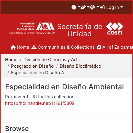
Log In
Secretaría de
Unidad
Home
Communities & Collections
All of Zaloamat
Home
División de Ciencias y Artes para el Diseño
Posgrado en Diseño
Diseño Bioclimático
Especialidad en Diseño Ambiental
Especialidad en Diseño Ambiental
Permanent URI for this collection
https://hdl.handle.net/11191/5809
Browse