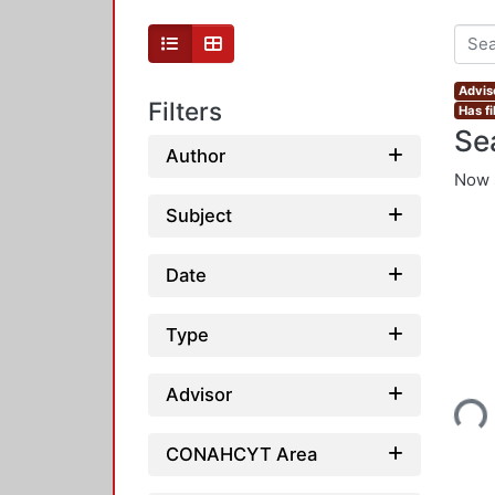
Advis
Filters
Has fi
Se
Author
Now 
Subject
Date
Type
Loading...
Advisor
CONAHCYT Area