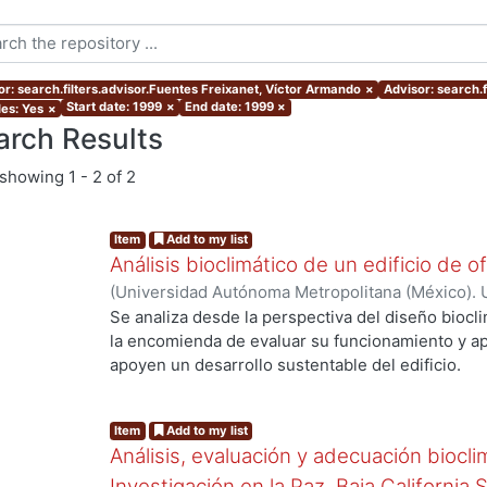
or: search.filters.advisor.Fuentes Freixanet, Víctor Armando
×
Advisor: search.
Start date: 1999
×
End date: 1999
×
les: Yes
×
arch Results
showing
1 - 2 of 2
Item
Add to my list
Análisis bioclimático de un edificio de of
(
Universidad Autónoma Metropolitana (México). 
de Servicios de Información.
,
1999
)
HUERTA VEL
Se analiza desde la perspectiva del diseño biocli
la encomienda de evaluar su funcionamiento y a
apoyen un desarrollo sustentable del edificio.
Item
Add to my list
Análisis, evaluación y adecuación biocli
Investigación en la Paz, Baja California 