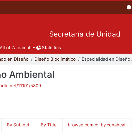
Secretaría de Unidad
All of Zaloamati
Statistics
ado en Diseño
Diseño Bioclimático
ño Ambiental
andle.net/11191/5809
By Subject
By Title
browse.comcol.by.conahcyt