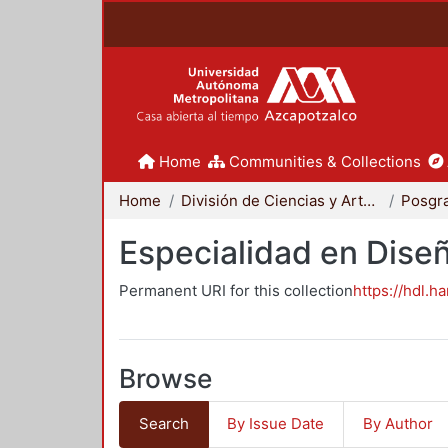
Home
Communities & Collections
Home
División de Ciencias y Artes para el Diseño
Posgr
Especialidad en Dise
Permanent URI for this collection
https://hdl.h
Browse
Search
By Issue Date
By Author