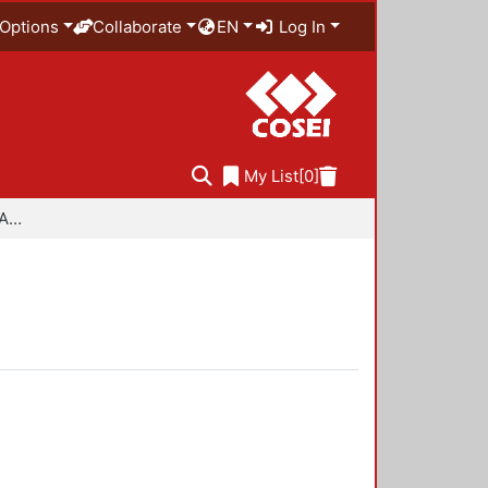
Options
Collaborate
EN
Log In
My List
[0]
Especialidad en Diseño Ambiental