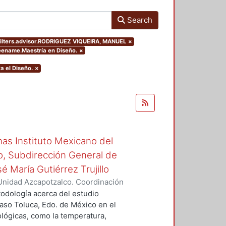
Search
filters.advisor.RODRIGUEZ VIQUEIRA, MANUEL
×
reename.Maestría en Diseño.
×
a el Diseño.
×
inas Instituto Mexicano del
o, Subdirección General de
é María Gutiérrez Trujillo
Unidad Azcapotzalco. Coordinación
, Reynaldo
todología acerca del estudio
caso Toluca, Edo. de México en el
ológicas, como la temperatura,