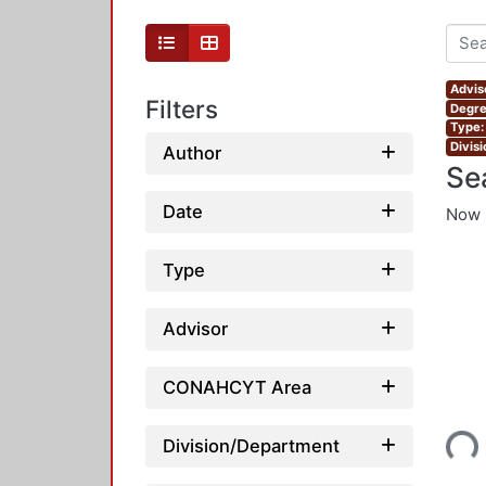
Advis
Filters
Degre
Type:
Divis
Author
Se
Date
Now 
Type
Advisor
CONAHCYT Area
Loading...
Division/Department