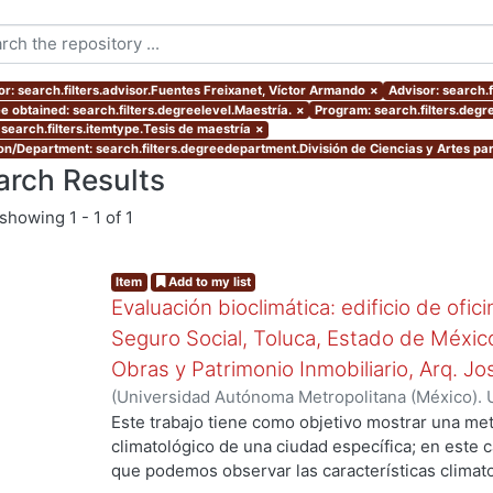
or: search.filters.advisor.Fuentes Freixanet, Víctor Armando
×
Advisor: search.
e obtained: search.filters.degreelevel.Maestría.
×
Program: search.filters.deg
 search.filters.itemtype.Tesis de maestría
×
ion/Department: search.filters.degreedepartment.División de Ciencias y Artes par
arch Results
showing
1 - 1 of 1
Item
Add to my list
Evaluación bioclimática: edificio de ofic
Seguro Social, Toluca, Estado de Méxic
Obras y Patrimonio Inmobiliario, Arq. Jos
(
Universidad Autónoma Metropolitana (México). 
de Servicios de Información.
,
2009
)
Flores Rojas
Este trabajo tiene como objetivo mostrar una me
climatológico de una ciudad específica; en este 
que podemos observar las características climat