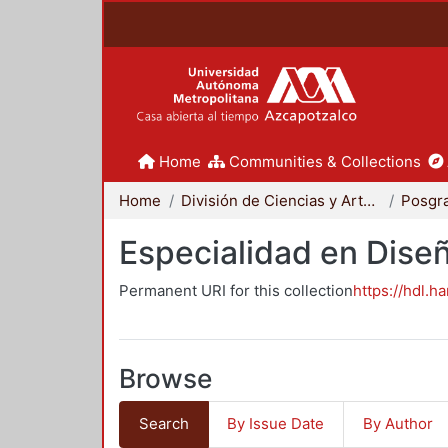
Home
Communities & Collections
Home
División de Ciencias y Artes para el Diseño
Posgr
Especialidad en Dise
Permanent URI for this collection
https://hdl.h
Browse
Search
By Issue Date
By Author