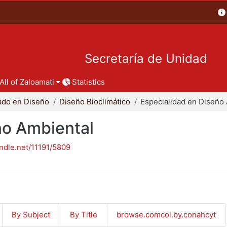
Secretaría de Unidad
All of Zaloamati
Statistics
ado en Diseño
Diseño Bioclimático
ño Ambiental
andle.net/11191/5809
By Subject
By Title
browse.comcol.by.conahcyt