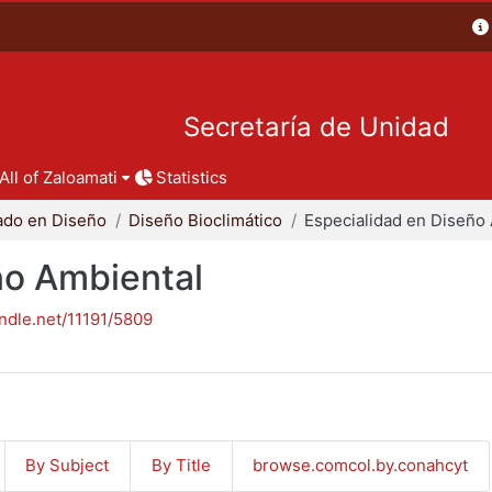
Secretaría de Unidad
All of Zaloamati
Statistics
ado en Diseño
Diseño Bioclimático
ño Ambiental
andle.net/11191/5809
By Subject
By Title
browse.comcol.by.conahcyt