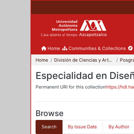
Home
Communities & Collections
Home
División de Ciencias y Artes para el Diseño
Posgr
Especialidad en Dise
Permanent URI for this collection
https://hdl.h
Browse
Search
By Issue Date
By Author