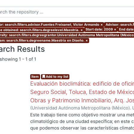
or: search.filters.advisor.Fuentes Freixanet, Víctor Armando
×
Advisor: search.
Start date: 2009
×
End date
e obtained: search.filters.degreelevel.Maestría.
×
rsity: search.filters.degreegrantor.Universidad Autónoma Metropolitana (México
am: search.filters.degreename.Maestría en Diseño.
×
arch Results
showing
1 - 1 of 1
Item
Add to my list
Evaluación bioclimática: edificio de ofic
Seguro Social, Toluca, Estado de Méxic
Obras y Patrimonio Inmobiliario, Arq. Jos
(
Universidad Autónoma Metropolitana (México). 
de Servicios de Información.
,
2009
)
Flores Rojas
Este trabajo tiene como objetivo mostrar una me
climatológico de una ciudad específica; en este 
que podemos observar las características climat