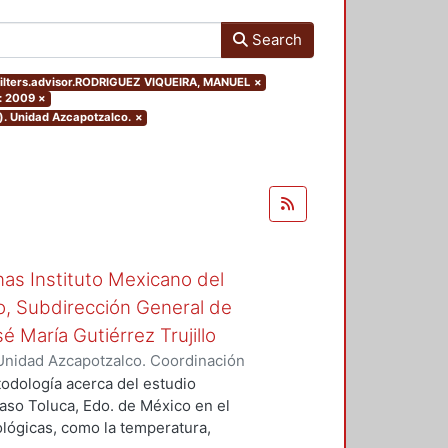
Search
filters.advisor.RODRIGUEZ VIQUEIRA, MANUEL
×
: 2009
×
). Unidad Azcapotzalco.
×
inas Instituto Mexicano del
o, Subdirección General de
é María Gutiérrez Trujillo
Unidad Azcapotzalco. Coordinación
, Reynaldo
todología acerca del estudio
caso Toluca, Edo. de México en el
ológicas, como la temperatura,