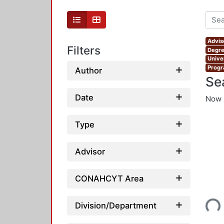
Advis
Filters
Degre
Unive
Progr
Author
Se
Date
Now 
Type
Advisor
CONAHCYT Area
Loading...
Division/Department