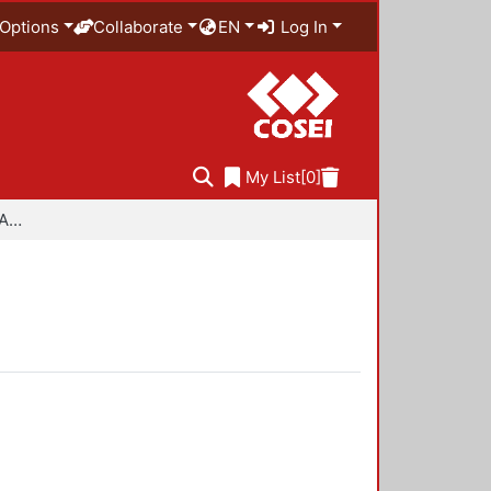
Options
Collaborate
EN
Log In
My List
[0]
Especialidad en Diseño Ambiental