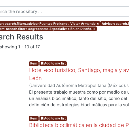
or: search.filters.advisor.Fuentes Freixanet, Víctor Armando
×
Advisor: search.f
am: search.filters.degreename.Especialización en Diseño.
×
arch Results
showing
1 - 10 of 17
Item
Add to my list
Hotel eco turístico, Santiago, magia y 
León
(
Universidad Autónoma Metropolitana (México). 
de Servicios de Información.
,
2011-12
)
Garcia Jim
El presente trabajo muestra como por medio de 
un análisis bioclimático, tanto del sitio, como del 
definición de estrategias bioclimáticas para la s
...
bioclimático. Reflejando la investigación previa y
adquiridos, logrando un proyecto no solo amigab
Item
Add to my list
ejemplo vivo de la arquitectura bioclimática, ya 
Biblioteca bioclimática en la ciudad de 