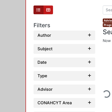
Advis
Filters
Progr
Se
Author
Now 
Subject
Date
Type
Advisor
Loading
CONAHCYT Area