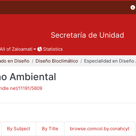
Secretaría de Unidad
All of Zaloamati
Statistics
ado en Diseño
Diseño Bioclimático
ño Ambiental
andle.net/11191/5809
By Subject
By Title
browse.comcol.by.conahcyt