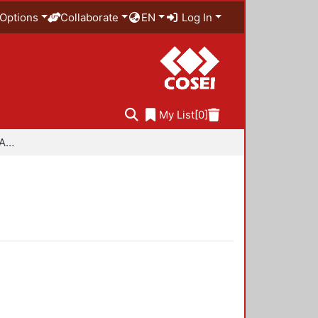
Options
Collaborate
EN
Log In
My List
[0]
Especialidad en Diseño Ambiental