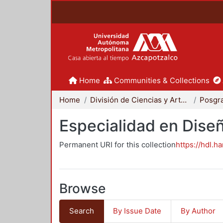
Home
Communities & Collections
Home
División de Ciencias y Artes para el Diseño
Posgr
Especialidad en Dise
Permanent URI for this collection
https://hdl.h
Browse
Search
By Issue Date
By Author