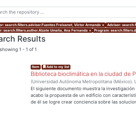
or: search.filters.advisor.Fuentes Freixanet, Víctor Armando
×
Advisor: search.f
r: search.filters.author.Alzate Umaña, Ana Fernanda
×
Program: search.filters
arch Results
showing
1 - 1 of 1
Item
Add to my list
Biblioteca bioclimática en la ciudad de 
(
Universidad Autónoma Metropolitana (México). 
de Servicios de Información.
,
2013-07
)
Alzate U
El siguiente documento muestra la investigación y
acabo la propuesta de un edificio con característ
de él se logre crear conciencia sobre las solucio
el impacto ambiental que se está viviendo actua
describe el proceso investigativo sobre las condi
análisis de los datos adquiridos y la implementac
potencializar las estrategias pasivas que se prop
Seguido a esto se realizan diferentes tipos de p