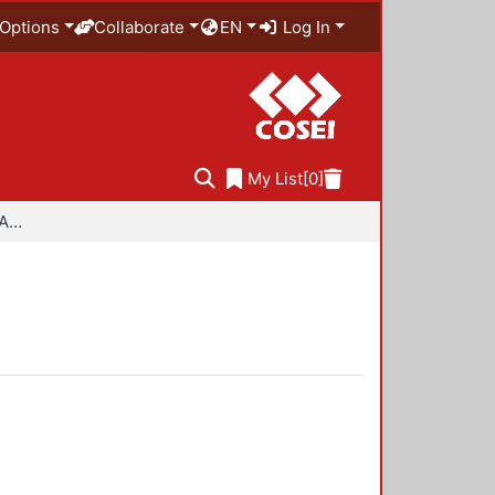
Options
Collaborate
EN
Log In
My List
[0]
Especialidad en Diseño Ambiental