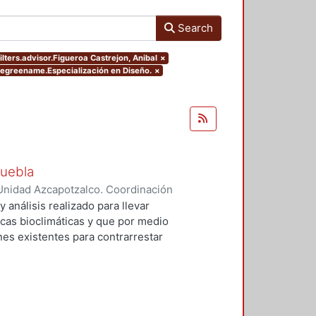
Search
ilters.advisor.Figueroa Castrejon, Anibal
×
.degreename.Especialización en Diseño.
×
Puebla
Unidad Azcapotzalco. Coordinación
maña, Ana Fernanda
 análisis realizado para llevar
icas bioclimáticas y que por medio
nes existentes para contrarrestar
lmente. En el documento se
ciones del lugar y su entorno, el
ión de los resultados para
onen en la proyección del edificio.
ruebas sobre asoleamiento,