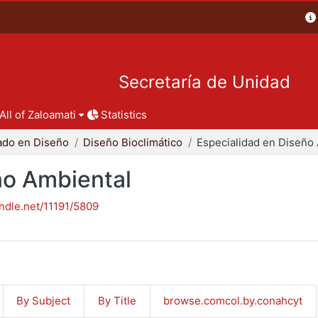
Secretaría de Unidad
All of Zaloamati
Statistics
ado en Diseño
Diseño Bioclimático
ño Ambiental
andle.net/11191/5809
By Subject
By Title
browse.comcol.by.conahcyt