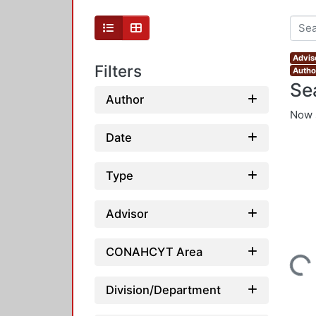
Advis
Filters
Autho
Se
Author
Now 
Date
Type
Advisor
CONAHCYT Area
Loading...
Division/Department