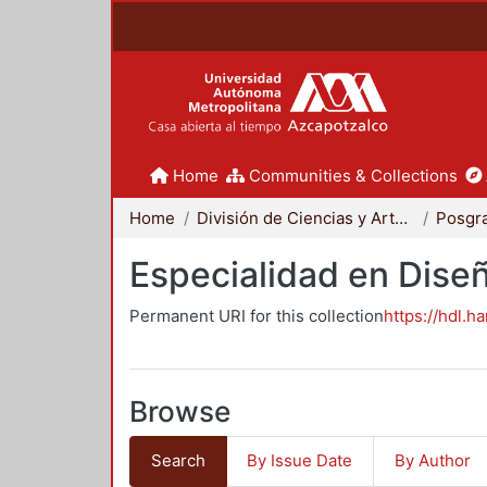
Home
Communities & Collections
Home
División de Ciencias y Artes para el Diseño
Posgr
Especialidad en Dise
Permanent URI for this collection
https://hdl.h
Browse
Search
By Issue Date
By Author