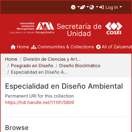
Log In
Secretaría de
Unidad
Home
Communities & Collections
All of Zaloamat
Home
División de Ciencias y Artes para el Diseño
Posgrado en Diseño
Diseño Bioclimático
Especialidad en Diseño Ambiental
Especialidad en Diseño Ambiental
Permanent URI for this collection
https://hdl.handle.net/11191/5809
Browse