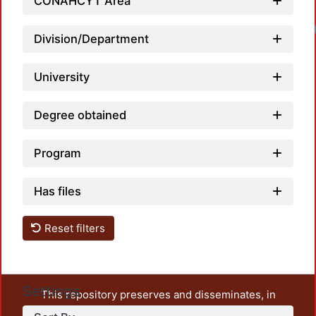
CONAHCYT Area
Lo
Division/Department
University
Degree obtained
Program
Has files
Reset filters
Settings
This repository preserves and disseminates, in
unrestricted open access, the teaching and research