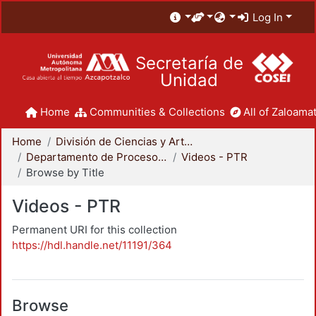
Log In
Secretaría de
Unidad
Home
Communities & Collections
All of Zaloamat
Home
División de Ciencias y Artes para el Diseño
Departamento de Procesos y Técnicas de Realización
Videos - PTR
Browse by Title
Videos - PTR
Permanent URI for this collection
https://hdl.handle.net/11191/364
Browse