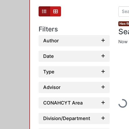
Has fi
Filters
Se
Author
Now 
Date
Type
Advisor
Loading...
CONAHCYT Area
Division/Department