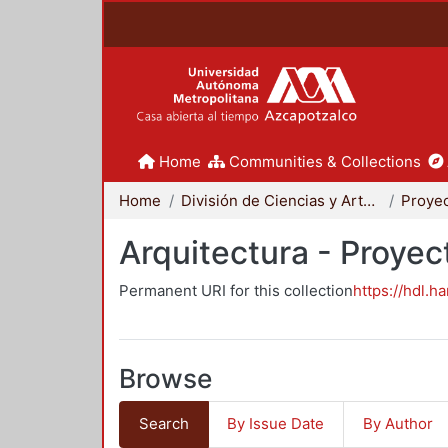
Home
Communities & Collections
Home
División de Ciencias y Artes para el Diseño
Arquitectura - Proyec
Permanent URI for this collection
https://hdl.h
Browse
Search
By Issue Date
By Author