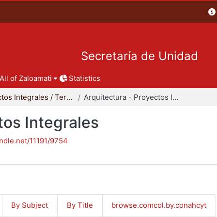
Secretaría de Unidad
All of Zaloamati
Statistics
Proyectos Integrales / Terminales - Licenciatura
Arquitectura - Proyectos Integrales
tos Integrales
andle.net/11191/9754
By Subject
By Title
browse.comcol.by.conahcyt