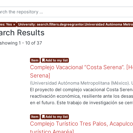
les: Yes
×
University: search.filters.degreegrantor.Universidad Autónoma Metro
arch Results
showing
1 - 10 of 37
Item
Add to my list
Complejo Vacacional “Costa Serena”. [H
Serena]
(
Universidad Autónoma Metropolitana (México). 
Bohorquez Cruz, Frida
;
Martínez Rojas, Arantza L
El proyecto del complejo vacacional Costa Seren
reactivación económica, resiliente ante los desa
en el futuro. Este trabajo de investigación se cen
complejo, del Hotel Boutique “Natura Serena” se 
arquitectónicos del proyecto hotelero, los cuales
Item
Add to my list
proceso de diseño desarrollado a lo largo del tr
Complejo Turístico Tres Palos, Acapulc
organización y distribución espacial de las disti
turístico Amaréa]