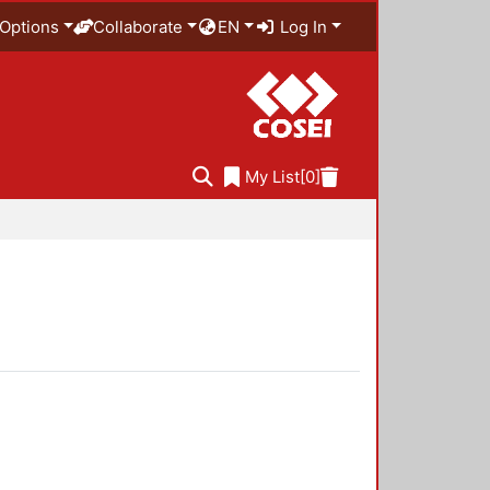
Options
Collaborate
EN
Log In
My List
[0]