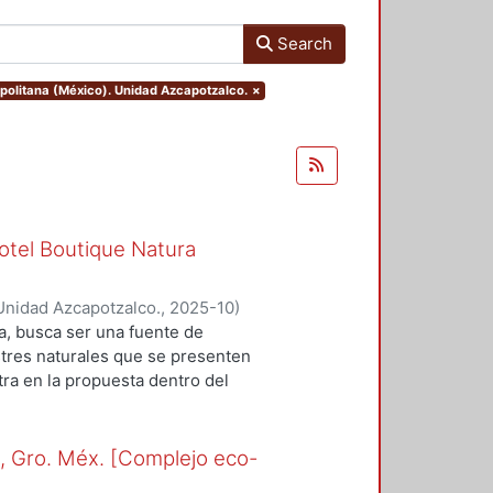
Search
politana (México). Unidad Azcapotzalco.
×
otel Boutique Natura
Unidad Azcapotzalco.
,
2025-10
)
orelei
;
Silva Nuñez, Ximena
a, busca ser una fuente de
stres naturales que se presenten
tra en la propuesta dentro del
incluyen los planos
 representan la materialización del
abajo. Cada plano expone la
o, Gro. Méx. [Complejo eco-
ntas áreas que conforman el hotel,