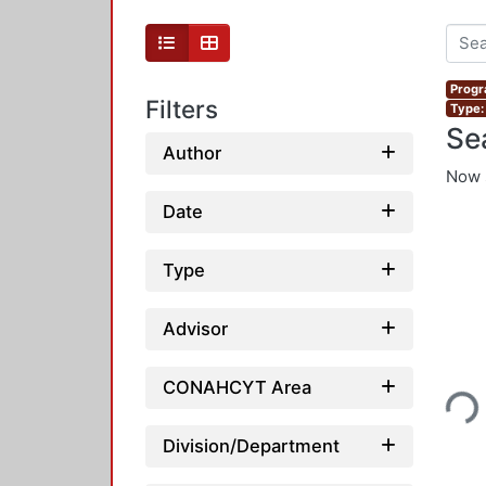
Progr
Filters
Type:
Se
Author
Now 
Date
Type
Advisor
Loading..
CONAHCYT Area
Division/Department