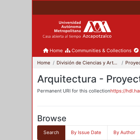
Home
Communities & Collections
Home
División de Ciencias y Artes para el Diseño
Arquitectura - Proyec
Permanent URI for this collection
https://hdl.h
Browse
Search
By Issue Date
By Author