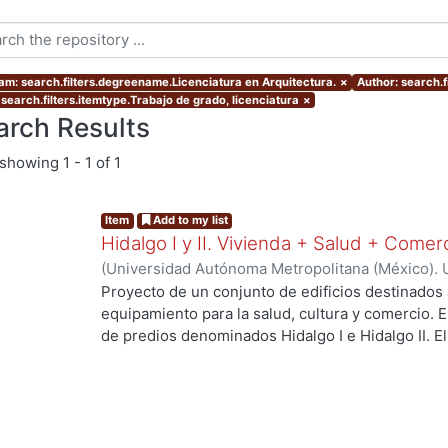
am: search.filters.degreename.Licenciatura en Arquitectura.
×
Author: search.
 search.filters.itemtype.Trabajo de grado, licenciatura
×
arch Results
showing
1 - 1 of 1
Item
Add to my list
Hidalgo I y II. Vivienda + Salud + Comer
(
Universidad Autónoma Metropolitana (México). 
de Servicios de Información.
,
2023-10
)
Escalona 
Proyecto de un conjunto de edificios destinados 
Raymundo David
equipamiento para la salud, cultura y comercio.
.
de predios denominados Hidalgo I e Hidalgo II. 
centro de salud urbano, un planetario y un espac
a los habitantes del proyecto y público en gener
resolver el deterioro y escasez de vivienda aseq
verdes, áreas sociales, y mejorar la movilidad ent