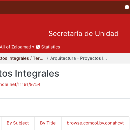
Secretaría de Unidad
All of Zaloamati
Statistics
Proyectos Integrales / Terminales - Licenciatura
Arquitectura - Proyectos Integrales
tos Integrales
andle.net/11191/9754
By Subject
By Title
browse.comcol.by.conahcyt