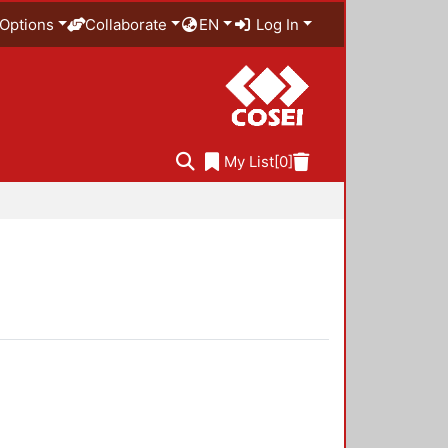
Options
Collaborate
EN
Log In
My List
[0]