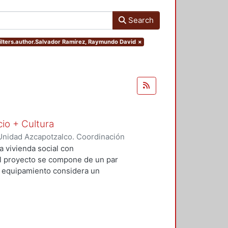
Search
filters.author.Salvador Ramírez, Raymundo David
×
cio + Cultura
Unidad Azcapotzalco. Coordinación
Rivero, Yesenia
;
Salvador Ramírez,
a vivienda social con
 El proyecto se compone de un par
El equipamiento considera un
io comercial básico que contribuya
al. Con este proyecto se busca
uible además de incluir espacios
re vehículos, ciclistas y peatones.