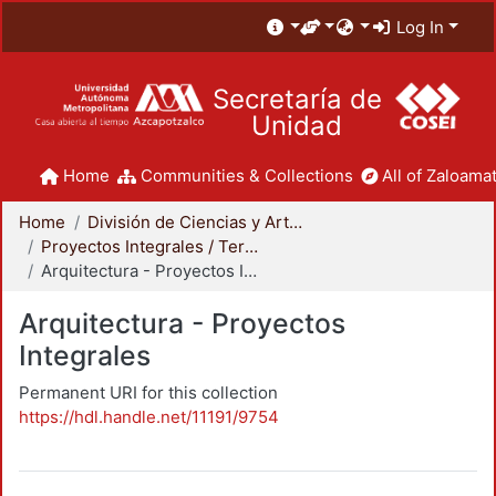
Log In
Secretaría de
Unidad
Home
Communities & Collections
All of Zaloamat
Home
División de Ciencias y Artes para el Diseño
Proyectos Integrales / Terminales - Licenciatura
Arquitectura - Proyectos Integrales
Arquitectura - Proyectos
Integrales
Permanent URI for this collection
https://hdl.handle.net/11191/9754