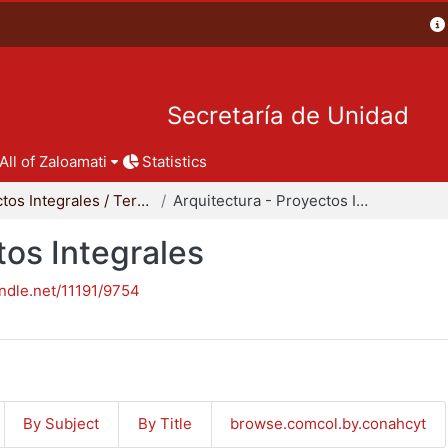
Secretaría de Unidad
All of Zaloamati
Statistics
Proyectos Integrales / Terminales - Licenciatura
Arquitectura - Proyectos Integrales
tos Integrales
andle.net/11191/9754
By Subject
By Title
browse.comcol.by.conahcyt