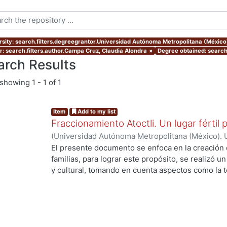
rsity: search.filters.degreegrantor.Universidad Autónoma Metropolitana (México
r: search.filters.author.Campa Cruz, Claudia Alondra
×
Degree obtained: search.
arch Results
showing
1 - 1 of 1
Item
Add to my list
Fraccionamiento Atoctli. Un lugar fértil p
(
Universidad Autónoma Metropolitana (México). 
de Servicios de Información.
,
2023-06-30
)
Campa
El presente documento se enfoca en la creación 
Lozada, Jazmín Adriana
;
Chávez Jiménez, Mariso
familias, para lograr este propósito, se realizó un 
y cultural, tomando en cuenta aspectos como la top
cultura local. A partir de ello, se desarrolló un 
responde a las necesidades específicas del lugar 
usuarios finales. A lo largo de este informe, se 
de investigación, diseño y desarrollo que se llev
proyecto. Cada etapa está abordada de manera deta