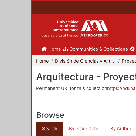
Home
Communities & Collections
Home
División de Ciencias y Artes para el Diseño
Arquitectura - Proyec
Permanent URI for this collection
https://hdl.h
Browse
Search
By Issue Date
By Author