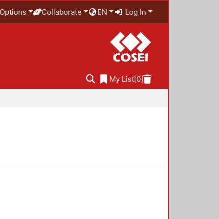
Options
Collaborate
EN
Log In
My List
[0]