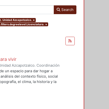
Search
). Unidad Azcapotzalco.
×
filters.degreelevel.Licenciatura.
×
ara vivir
Unidad Azcapotzalco. Coordinación
 Cruz, Claudia Alondra
;
Arce
de un espacio para dar hogar a
l
análisis del contexto físico, social
ografía, el clima, la historia y la
concepto arquitectónico que
y a las expectativas de los
presentarán los diferentes procesos
aron a cabo para materializar este
llada, desde el análisis inicial