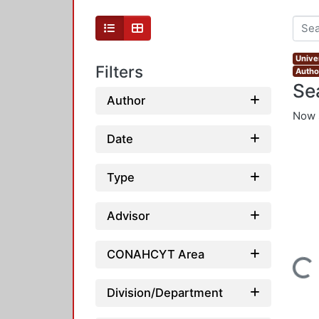
Unive
Filters
Autho
Se
Author
Now 
Date
Type
Advisor
CONAHCYT Area
Loading...
Division/Department