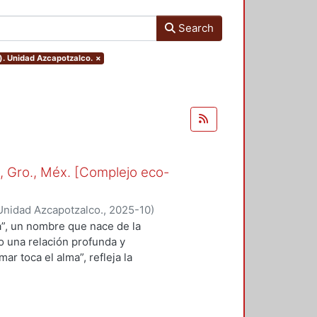
Search
). Unidad Azcapotzalco.
×
, Gro., Méx. [Complejo eco-
Unidad Azcapotzalco.
,
2025-10
)
”, un nombre que nace de la
o una relación profunda y
r toca el alma”, refleja la
n lo visual y lo sensorial. Amaréa
itectura, emoción y naturaleza se
olo observa la vida marina, sino