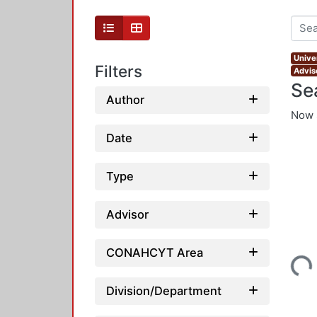
Unive
Filters
Adviso
Se
Author
Now 
Date
Type
Advisor
Loading...
CONAHCYT Area
Division/Department