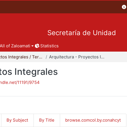
Secretaría de Unidad
All of Zaloamati
Statistics
Proyectos Integrales / Terminales - Licenciatura
Arquitectura - Proyectos Integrales
tos Integrales
andle.net/11191/9754
By Subject
By Title
browse.comcol.by.conahcyt