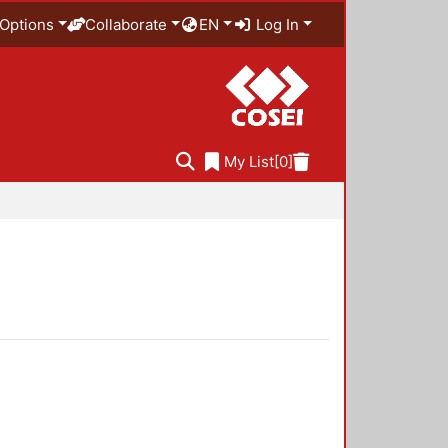
Options
Collaborate
EN
Log In
My List
[0]