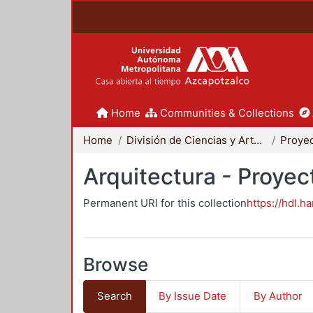
Home
Communities & Collections
Home
División de Ciencias y Artes para el Diseño
Arquitectura - Proyec
Permanent URI for this collection
https://hdl.h
Browse
Search
By Issue Date
By Author