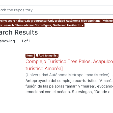
rsity: search.filters.degreegrantor.Universidad Autónoma Metropolitana (México
r: search.filters.advisor.Corro Eguia, Guillermo Heriberto
×
arch Results
showing
1 - 1 of 1
Item
Add to my list
Complejo Turístico Tres Palos, Acapulco
turístico Amaréa]
(
Universidad Autónoma Metropolitana (México). 
Rios Román, Vicenteño
Anteproyecto del complejo eco-turístico “Amaréa
fusión de las palabras “amar” y “marea”, evocand
emocional con el océano. Su eslogan, “Donde el ma
intención de generar experiencias que trasciende
se concibe como un santuario marino donde arqu
entrelazan; un espacio en el que el visitante no s